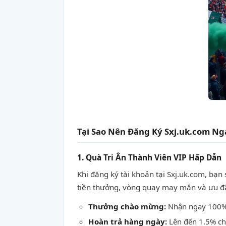
Tại Sao Nên Đăng Ký Sxj.uk.com N
1. Quà Tri Ân Thành Viên VIP Hấp Dẫn
Khi đăng ký tài khoản tại Sxj.uk.com, bạn
tiền thưởng, vòng quay may mắn và ưu đã
Thưởng chào mừng:
Nhận ngay 100% g
Hoàn trả hàng ngày:
Lên đến 1.5% ch