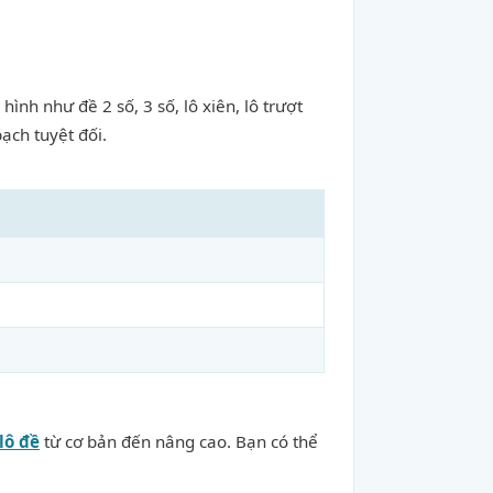
ình như đề 2 số, 3 số, lô xiên, lô trượt
ạch tuyệt đối.
lô đề
từ cơ bản đến nâng cao. Bạn có thể