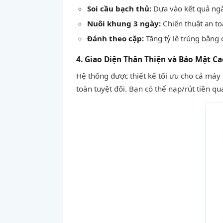
Soi cầu bạch thủ:
Dựa vào kết quả ngà
Nuôi khung 3 ngày:
Chiến thuật an to
Đánh theo cặp:
Tăng tỷ lệ trúng bằng 
4. Giao Diện Thân Thiện và Bảo Mật C
Hệ thống được thiết kế tối ưu cho cả máy 
toàn tuyệt đối. Bạn có thể nạp/rút tiền q