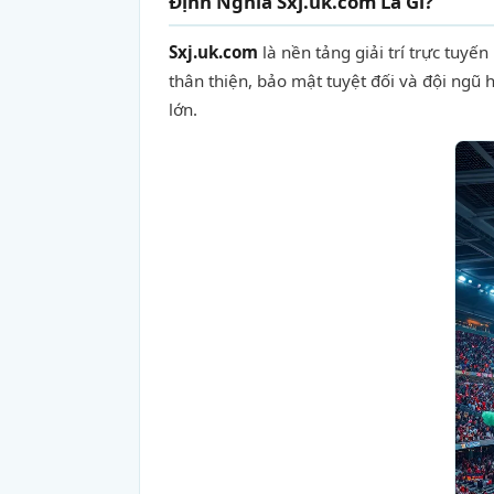
Định Nghĩa Sxj.uk.com Là Gì?
Sxj.uk.com
là nền tảng giải trí trực tuyế
thân thiện, bảo mật tuyệt đối và đội ngũ
lớn.