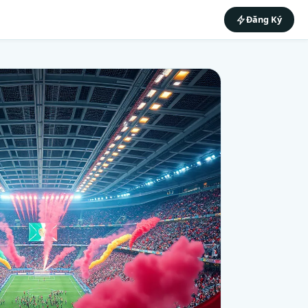
Đăng Ký