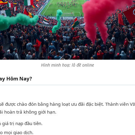
Hình minh hoạ: lô đề online
gay Hôm Nay?
 sẽ được chào đón bằng hàng loạt ưu đãi đặc biệt. Thành viên VI
i hoàn trả không giới hạn.
iá trị nạp đầu tiên.
o mọi giao dịch.