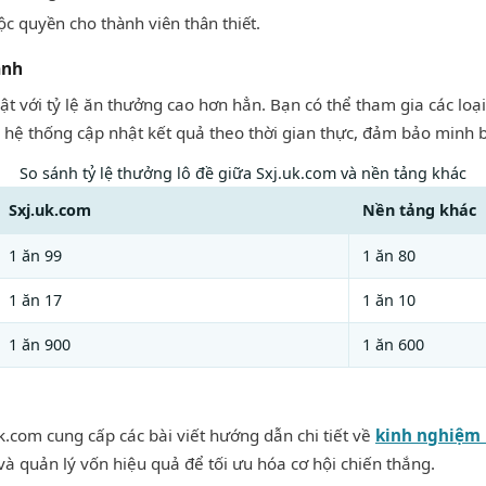
c quyền cho thành viên thân thiết.
anh
ật với tỷ lệ ăn thưởng cao hơn hẳn. Bạn có thể tham gia các loại h
 hệ thống cập nhật kết quả theo thời gian thực, đảm bảo minh b
So sánh tỷ lệ thưởng lô đề giữa Sxj.uk.com và nền tảng khác
Sxj.uk.com
Nền tảng khác
1 ăn 99
1 ăn 80
1 ăn 17
1 ăn 10
1 ăn 900
1 ăn 600
k.com cung cấp các bài viết hướng dẫn chi tiết về
kinh nghiệm 
 và quản lý vốn hiệu quả để tối ưu hóa cơ hội chiến thắng.