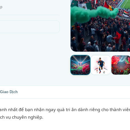
ạp
Giao Dịch
anh nhất để bạn nhận ngay quà tri ân dành riêng cho thành viên
dịch vụ chuyên nghiệp.