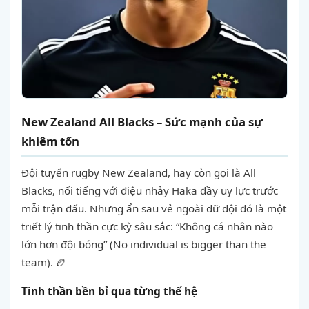
New Zealand All Blacks – Sức mạnh của sự
khiêm tốn
Đội tuyển rugby New Zealand, hay còn gọi là All
Blacks, nổi tiếng với điệu nhảy Haka đầy uy lực trước
mỗi trận đấu. Nhưng ẩn sau vẻ ngoài dữ dội đó là một
triết lý tinh thần cực kỳ sâu sắc: “Không cá nhân nào
lớn hơn đội bóng” (No individual is bigger than the
team). 🏉
Tinh thần bền bỉ qua từng thế hệ