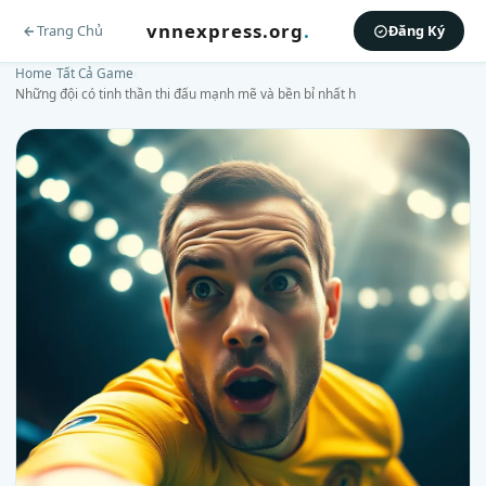
vnnexpress.org
.
Trang Chủ
Đăng Ký
Home
›
Tất Cả Game
›
Những đội có tinh thần thi đấu mạnh mẽ và bền bỉ nhất h