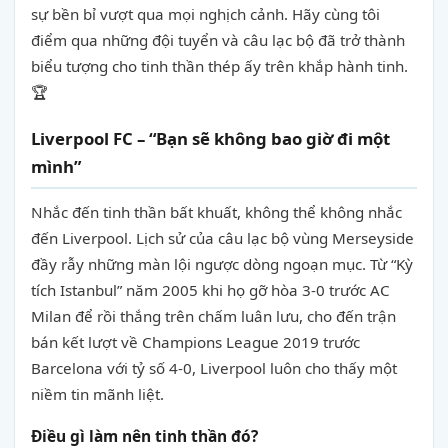
sự bền bỉ vượt qua mọi nghịch cảnh. Hãy cùng tôi
điểm qua những đội tuyển và câu lạc bộ đã trở thành
biểu tượng cho tinh thần thép ấy trên khắp hành tinh.
🏆
Liverpool FC – “Bạn sẽ không bao giờ đi một
mình”
Nhắc đến tinh thần bất khuất, không thể không nhắc
đến Liverpool. Lịch sử của câu lạc bộ vùng Merseyside
đầy rẫy những màn lội ngược dòng ngoạn mục. Từ “Kỳ
tích Istanbul” năm 2005 khi họ gỡ hòa 3-0 trước AC
Milan để rồi thắng trên chấm luân lưu, cho đến trận
bán kết lượt về Champions League 2019 trước
Barcelona với tỷ số 4-0, Liverpool luôn cho thấy một
niềm tin mãnh liệt.
Điều gì làm nên tinh thần đó?