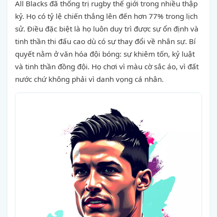
All Blacks đã thống trị rugby thế giới trong nhiều thập
kỷ. Họ có tỷ lệ chiến thắng lên đến hơn 77% trong lịch
sử. Điều đặc biệt là họ luôn duy trì được sự ổn định và
tinh thần thi đấu cao dù có sự thay đổi về nhân sự. Bí
quyết nằm ở văn hóa đội bóng: sự khiêm tốn, kỷ luật
và tinh thần đồng đội. Họ chơi vì màu cờ sắc áo, vì đất
nước chứ không phải vì danh vọng cá nhân.