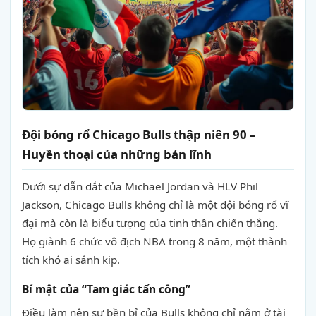
Đội bóng rổ Chicago Bulls thập niên 90 –
Huyền thoại của những bản lĩnh
Dưới sự dẫn dắt của Michael Jordan và HLV Phil
Jackson, Chicago Bulls không chỉ là một đội bóng rổ vĩ
đại mà còn là biểu tượng của tinh thần chiến thắng.
Họ giành 6 chức vô địch NBA trong 8 năm, một thành
tích khó ai sánh kịp.
Bí mật của “Tam giác tấn công”
Điều làm nên sự bền bỉ của Bulls không chỉ nằm ở tài