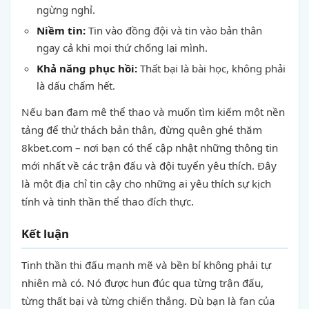
ngừng nghỉ.
Niềm tin:
Tin vào đồng đội và tin vào bản thân
ngay cả khi mọi thứ chống lại mình.
Khả năng phục hồi:
Thất bại là bài học, không phải
là dấu chấm hết.
Nếu bạn đam mê thể thao và muốn tìm kiếm một nền
tảng để thử thách bản thân, đừng quên ghé thăm
8kbet.com – nơi bạn có thể cập nhật những thông tin
mới nhất về các trận đấu và đội tuyển yêu thích. Đây
là một địa chỉ tin cậy cho những ai yêu thích sự kịch
tính và tinh thần thể thao đích thực.
Kết luận
Tinh thần thi đấu mạnh mẽ và bền bỉ không phải tự
nhiên mà có. Nó được hun đúc qua từng trận đấu,
từng thất bại và từng chiến thắng. Dù bạn là fan của