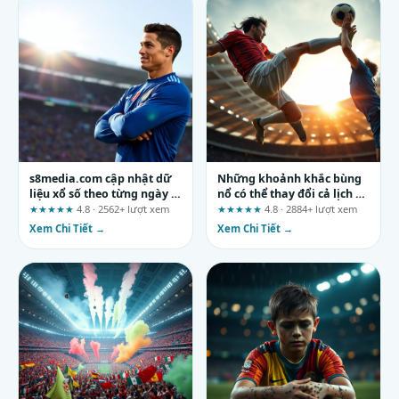
s8media.com cập nhật dữ
Những khoảnh khắc bùng
liệu xổ số theo từng ngày –
nổ có thể thay đổi cả lịch sử
Sân chơi uy tín cho dân lô
giải đấu
★★★★★
4.8 · 2562+ lượt xem
★★★★★
4.8 · 2884+ lượt xem
đề
Xem Chi Tiết →
Xem Chi Tiết →