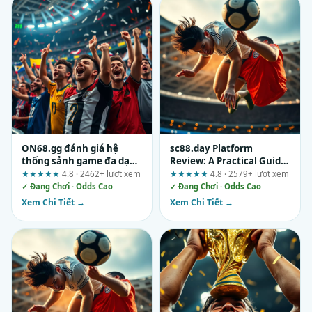
ON68.gg đánh giá hệ
sc88.day Platform
thống sảnh game đa dạng
Review: A Practical Guide
và phong phú: Góc nhìn
to Number Games,
★★★★★
4.8 · 2462+ lượt xem
★★★★★
4.8 · 2579+ lượt xem
quản lý vốn thực chiến
Verification, and Bankroll
✓ Đang Chơi · Odds Cao
✓ Đang Chơi · Odds Cao
Control
Xem Chi Tiết →
Xem Chi Tiết →