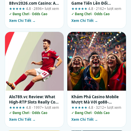
88vv2026.com Casino: A
Game Tiến Lên Đổi
Risk-Advisor Review of
Thưởng Siêu Tốc Từ Góc
★★★★★
4.8 · 2896+ lượt xem
★★★★★
4.8 · 2162+ lượt xem
Who Should Play and Who
Nhìn Người Chơi Lâu
✓ Đang Chơi · Odds Cao
✓ Đang Chơi · Odds Cao
Should Not
Năm
Xem Chi Tiết →
Xem Chi Tiết →
Alo789.vc Review: What
Khám Phá Casino Mobile
High-RTP Slots Really Cost
Mượt Mà Với go88-
Your Bankroll
win.com.co: Góc Nhìn
★★★★★
4.8 · 1997+ lượt xem
★★★★★
4.8 · 3212+ lượt xem
Kiểm Chứng
✓ Đang Chơi · Odds Cao
✓ Đang Chơi · Odds Cao
Xem Chi Tiết →
Xem Chi Tiết →