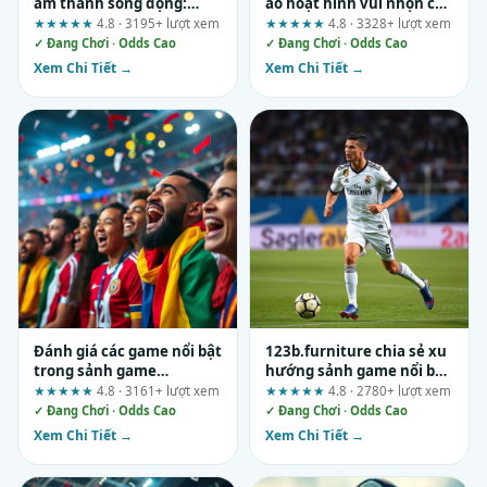
âm thanh sống động:
áo hoạt hình vui nhộn có
Đáng thử nhưng không
che đi được những vấn
★★★★★
4.8 · 3195+ lượt xem
★★★★★
4.8 · 3328+ lượt xem
dành cho tất cả
đề trải nghiệm thật?
✓ Đang Chơi · Odds Cao
✓ Đang Chơi · Odds Cao
Xem Chi Tiết →
Xem Chi Tiết →
Đánh giá các game nổi bật
123b.furniture chia sẻ xu
trong sảnh game
hướng sảnh game nổi bật
o8a.co.com: Độ khó, nhịp
hiện nay: Phân tích luật,
★★★★★
4.8 · 3161+ lượt xem
★★★★★
4.8 · 2780+ lượt xem
chơi và quản lý vốn thực
xác suất và biến động
✓ Đang Chơi · Odds Cao
✓ Đang Chơi · Odds Cao
chiến
Xem Chi Tiết →
Xem Chi Tiết →