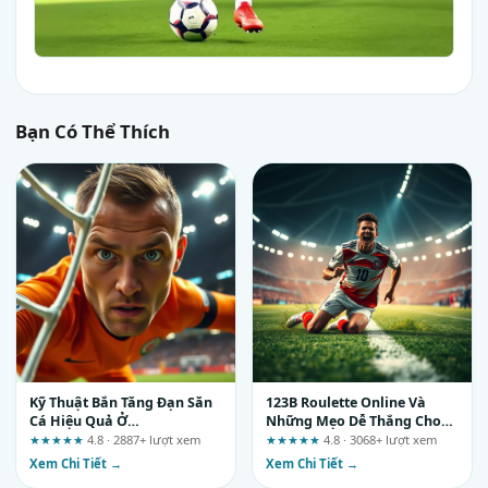
Bạn Có Thể Thích
Kỹ Thuật Bắn Tăng Đạn Săn
123B Roulette Online Và
Cá Hiệu Quả Ở
Những Mẹo Dễ Thắng Cho
88mcasino.net: Mổ Xẻ
Người Mới
★★★★★
4.8 · 2887+ lượt xem
★★★★★
4.8 · 3068+ lượt xem
Những Tuyên Bố Quảng Cáo
Xem Chi Tiết →
Xem Chi Tiết →