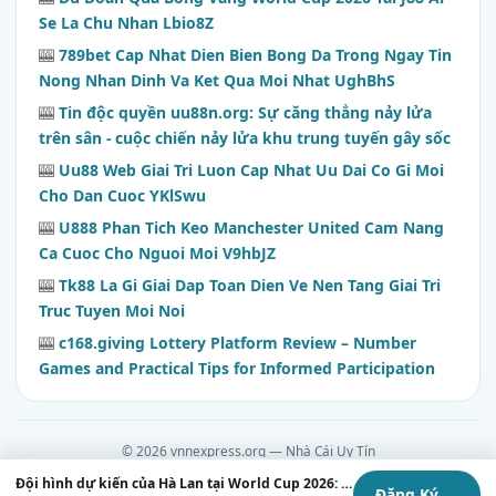
Se La Chu Nhan Lbio8Z
🎰
789bet Cap Nhat Dien Bien Bong Da Trong Ngay Tin
Nong Nhan Dinh Va Ket Qua Moi Nhat UghBhS
🎰
Tin độc quyền uu88n.org: Sự căng thẳng nảy lửa
trên sân - cuộc chiến nảy lửa khu trung tuyến gây sốc
🎰
Uu88 Web Giai Tri Luon Cap Nhat Uu Dai Co Gi Moi
Cho Dan Cuoc YKlSwu
🎰
U888 Phan Tich Keo Manchester United Cam Nang
Ca Cuoc Cho Nguoi Moi V9hbJZ
🎰
Tk88 La Gi Giai Dap Toan Dien Ve Nen Tang Giai Tri
Truc Tuyen Moi Noi
🎰
c168.giving Lottery Platform Review – Number
Games and Practical Tips for Informed Participation
© 2026 vnnexpress.org — Nhà Cái Uy Tín
Contact
·
Chính Sách Giao Dịch
·
Chính Sách Hoàn Trả
·
Chính Sách Bảo Mật
·
Đội hình dự kiến của Hà Lan tại World Cup 2026: Cỗ máy màu da cam đã sẵn sàng bùng nổ?
Đăng Ký →