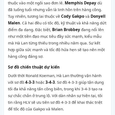
thuộc vào một ngôi sao đơn lẻ.
Memphis Depay
dù
đã luống tuổi nhưng vẫn là linh hồn trên hàng công.
Tuy nhiên, tương lai thuộc về
Cody Gakpo
và
Donyell
Malen
. Cả hai đều có tốc độ, kỹ thuật và khả năng dứt
điểm đa dạng. Đặc biệt,
Brian Brobbey
đang nổi lên
như một tiền đạo mục tiêu đầy sức mạnh, kiểu mẫu
mà Hà Lan từng thiếu trong nhiều năm qua. Sự kết
hợp giữa sức mạnh và tốc độ hứa hẹn sẽ tạo nên một
hàng công đáng sợ.
Sơ đồ chiến thuật dự kiến
Dưới thời Ronald Koeman, Hà Lan thường vận hành
với sơ đồ
4-3-3
hoặc
3-4-3
. Sơ đồ 4-3-3 giúp tận dụng
tối đa khả năng tấn công biên, trong khi 3-4-3 tạo ra
sự chắc chắn ở trung lộ. Với dàn nhân sự hiện tại, tôi
tin rằng HLV sẽ ưu tiên sơ đồ 4-3-3 để khai thác triệt
để tốc độ của Gakpo và Malen.