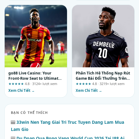
go88 Live Casino: Your
Phân Tích Hệ Thống Nạp Rút
Front-Row Seat to Ultimate
Game Bài Đổi Thưởng Trên
Table Action
gamebaidoithuongx.com
★★★★★
4.8 · 3124+ lượt xem
★★★★★
4.8 · 3219+ lượt xem
Xem Chi Tiết →
Xem Chi Tiết →
BẠN CÓ THỂ THÍCH
🎰
33win Nen Tang Giai Tri Truc Tuyen Dang Lam Mua
Lam Gio
🎰
Du Doan Qua Bong Vang World Cup 2026 Tai J88 Ai