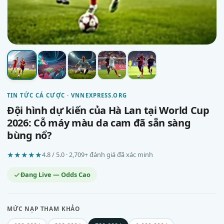
TIN TỨC CÁ CƯỢC · VNNEXPRESS.ORG
Đội hình dự kiến của Hà Lan tại World Cup
2026: Cỗ máy màu da cam đã sẵn sàng
bùng nổ?
★★★★★
4.8 / 5.0 · 2,709+ đánh giá đã xác minh
Đang Live — Odds Cao
MỨC NẠP THAM KHẢO