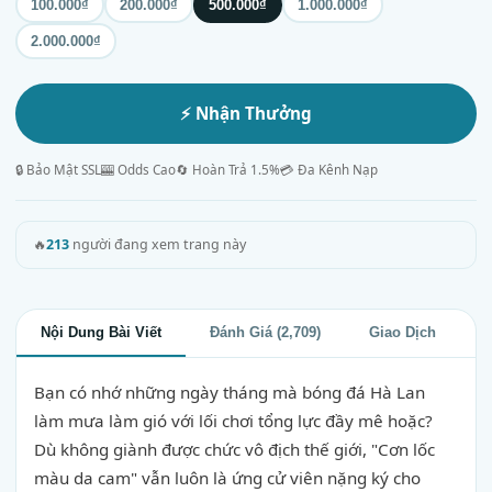
100.000₫
200.000₫
500.000₫
1.000.000₫
2.000.000₫
⚡ Nhận Thưởng
🔒 Bảo Mật SSL
🎰 Odds Cao
🔄 Hoàn Trả 1.5%
💳 Đa Kênh Nạp
🔥
213
người đang xem trang này
Nội Dung Bài Viết
Đánh Giá (2,709)
Giao Dịch
Bạn có nhớ những ngày tháng mà bóng đá Hà Lan
làm mưa làm gió với lối chơi tổng lực đầy mê hoặc?
Dù không giành được chức vô địch thế giới, "Cơn lốc
màu da cam" vẫn luôn là ứng cử viên nặng ký cho