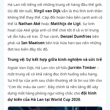
Hà Lan nổi tiếng với những trung vệ hàng đầu thế giới.
Dù đã lớn tuổi,
Virgil van Dijk
vẫn là thủ lĩnh tinh thần
không thể thay thế. Cặp đôi hoàn hảo bên cạnh anh có
thể là
Nathan Aké
hoặc
Matthijs de Ligt
. Sự linh
hoạt của Aké giúp anh có thể chơi tốt ở cả vị trí trung
vệ lẫn hậu vệ trái. Ở hai cánh,
Denzel Dumfries
bên
phải và
Ian Maatsen
bên trái hứa hẹn tạo nên những
đợt leo biên đầy tốc độ.
Trung vệ: Sự kết hợp giữa kinh nghiệm và sức trẻ
Ngoài Van Dijk, Hà Lan còn sở hữu
Jurriën Timber
–
một trung vệ có khả năng đọc tình huống siêu hạng.
Sự trở lại của anh sau chấn thương sẽ là tin vui lớn cho
"Cơn lốc màu da cam". Đây chính là nền tảng để xây
dựng một hàng phòng ngự vững chắc cho
đội hình
dự kiến của Hà Lan tại World Cup 2026
.