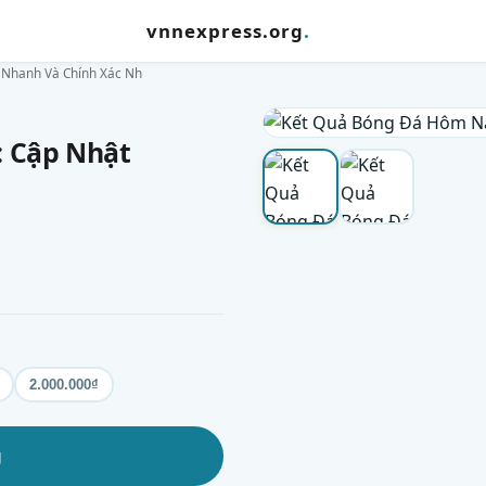
vnnexpress.org
.
 Nhanh Và Chính Xác Nh
 Cập Nhật
2.000.000₫
g