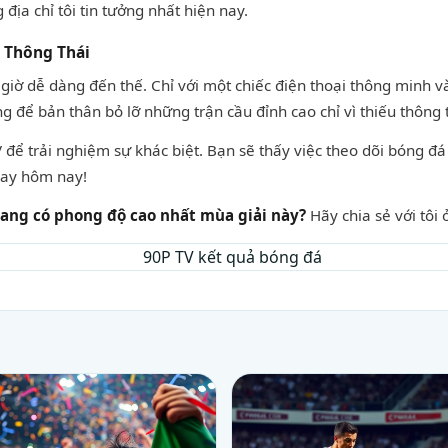
địa chỉ tôi tin tưởng nhất hiện nay.
 Thông Thái
iờ dễ dàng đến thế. Chỉ với một chiếc điện thoại thông minh và
 để bản thân bỏ lỡ những trận cầu đỉnh cao chỉ vì thiếu thông t
 để trải nghiệm sự khác biệt. Bạn sẽ thấy việc theo dõi bóng đá
gay hôm nay!
ang có phong độ cao nhất mùa giải này?
Hãy chia sẻ với tôi 