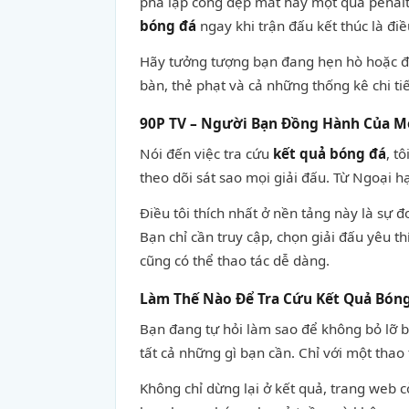
pha lập công đẹp mắt hay một quả penalty
bóng đá
ngay khi trận đấu kết thúc là điề
Hãy tưởng tượng bạn đang hẹn hò hoặc đi 
bàn, thẻ phạt và cả những thống kê chi ti
90P TV – Người Bạn Đồng Hành Của Mọ
Nói đến việc tra cứu
kết quả bóng đá
, t
theo dõi sát sao mọi giải đấu. Từ Ngoại h
Điều tôi thích nhất ở nền tảng này là sự 
Bạn chỉ cần truy cập, chọn giải đấu yêu 
cũng có thể thao tác dễ dàng.
Làm Thế Nào Để Tra Cứu Kết Quả Bón
Bạn đang tự hỏi làm sao để không bỏ lỡ bấ
tất cả những gì bạn cần. Chỉ với một thao 
Không chỉ dừng lại ở kết quả, trang web c