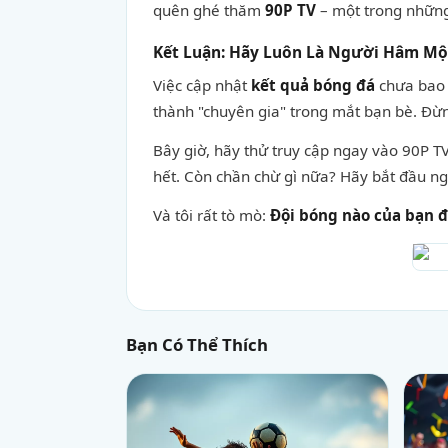
quên ghé thăm
90P TV
– một trong những 
Kết Luận: Hãy Luôn Là Người Hâm Mộ
Việc cập nhật
kết quả bóng đá
chưa bao g
thành "chuyên gia" trong mắt bạn bè. Đừng
Bây giờ, hãy thử truy cập ngay vào 90P TV
hết. Còn chần chừ gì nữa? Hãy bắt đầu n
Và tôi rất tò mò:
Đội bóng nào của bạn đ
Bạn Có Thể Thích