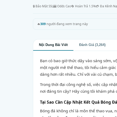
🔒 Bảo Mật SSL
🎰 Odds Cao
🔄 Hoàn Trả 1.5%
💳 Đa Kênh N
🔥
309
người đang xem trang này
Nội Dung Bài Viết
Đánh Giá (3,264)
Bạn có bao giờ thức dậy vào sáng sớm, vội
một người mê thể thao, tôi hiểu cảm giác 
dàng hơn rất nhiều. Chỉ với vài cú chạm, 
Trong thời đại công nghệ số, việc cập nhậ
nơi đáng tin cậy? Hãy cùng tôi khám phá 
Tại Sao Cần Cập Nhật Kết Quả Bóng Đ
Bóng đá không chỉ là môn thể thao vua, 