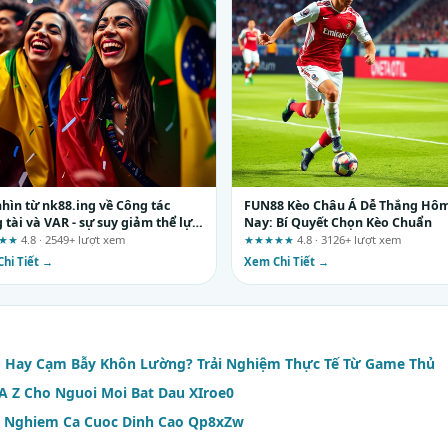
hìn từ nk88.ing về Công tác
FUN88 Kèo Châu Á Dễ Thắng Hô
 tài và VAR - sự suy giảm thể lực
Nay: Bí Quyết Chọn Kèo Chuẩn
g hiệp phụ
★★
4.8 · 2549+ lượt xem
★★★★★
4.8 · 3126+ lượt xem
hi Tiết →
Xem Chi Tiết →
o Hay Cạm Bẫy Khôn Lường? Trải Nghiệm Thực Tế Từ Game Thủ
A Z Cho Nguoi Moi Bat Dau XIroe0
i Nghiem Ca Cuoc Dinh Cao Qp8xZw