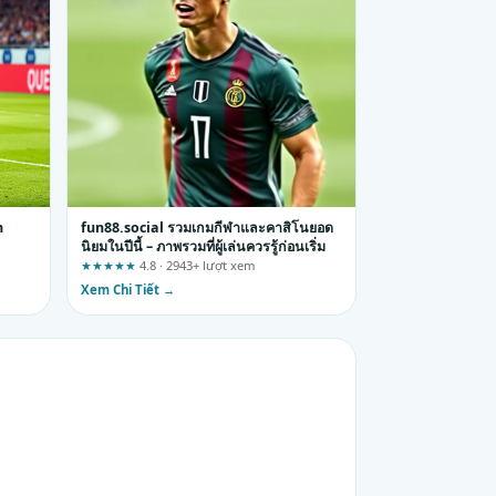
m
fun88.social รวมเกมกีฬาและคาสิโนยอด
นิยมในปีนี้ – ภาพรวมที่ผู้เล่นควรรู้ก่อนเริ่ม
★★★★★
4.8 · 2943+ lượt xem
Xem Chi Tiết →