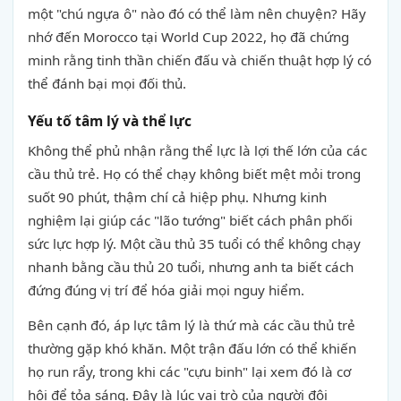
một "chú ngựa ô" nào đó có thể làm nên chuyện? Hãy
nhớ đến Morocco tại World Cup 2022, họ đã chứng
minh rằng tinh thần chiến đấu và chiến thuật hợp lý có
thể đánh bại mọi đối thủ.
Yếu tố tâm lý và thể lực
Không thể phủ nhận rằng thể lực là lợi thế lớn của các
cầu thủ trẻ. Họ có thể chạy không biết mệt mỏi trong
suốt 90 phút, thậm chí cả hiệp phụ. Nhưng kinh
nghiệm lại giúp các "lão tướng" biết cách phân phối
sức lực hợp lý. Một cầu thủ 35 tuổi có thể không chạy
nhanh bằng cầu thủ 20 tuổi, nhưng anh ta biết cách
đứng đúng vị trí để hóa giải mọi nguy hiểm.
Bên cạnh đó, áp lực tâm lý là thứ mà các cầu thủ trẻ
thường gặp khó khăn. Một trận đấu lớn có thể khiến
họ run rẩy, trong khi các "cựu binh" lại xem đó là cơ
hội để tỏa sáng. Đây là lúc vai trò của người đội