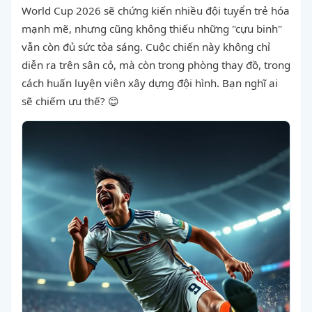
World Cup 2026 sẽ chứng kiến nhiều đội tuyển trẻ hóa
mạnh mẽ, nhưng cũng không thiếu những "cựu binh"
vẫn còn đủ sức tỏa sáng. Cuộc chiến này không chỉ
diễn ra trên sân cỏ, mà còn trong phòng thay đồ, trong
cách huấn luyện viên xây dựng đội hình. Bạn nghĩ ai
sẽ chiếm ưu thế? 😊