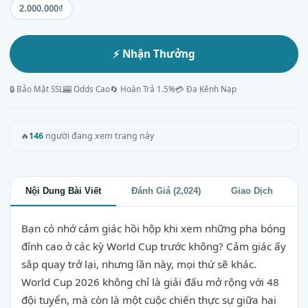
2.000.000₫
⚡ Nhận Thưởng
🔒 Bảo Mật SSL
🎰 Odds Cao
🔄 Hoàn Trả 1.5%
💳 Đa Kênh Nạp
🔥
146
người đang xem trang này
Nội Dung Bài Viết
Đánh Giá (2,024)
Giao Dịch
Bạn có nhớ cảm giác hồi hộp khi xem những pha bóng
đỉnh cao ở các kỳ World Cup trước không? Cảm giác ấy
sắp quay trở lại, nhưng lần này, mọi thứ sẽ khác.
World Cup 2026 không chỉ là giải đấu mở rộng với 48
đội tuyển, mà còn là một cuộc chiến thực sự giữa hai