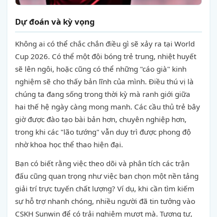
Dự đoán và kỳ vọng
Không ai có thể chắc chắn điều gì sẽ xảy ra tại World
Cup 2026. Có thể một đội bóng trẻ trung, nhiệt huyết
sẽ lên ngôi, hoặc cũng có thể những "cáo già" kinh
nghiệm sẽ cho thấy bản lĩnh của mình. Điều thú vị là
chúng ta đang sống trong thời kỳ mà ranh giới giữa
hai thế hệ ngày càng mong manh. Các cầu thủ trẻ bây
giờ được đào tạo bài bản hơn, chuyên nghiệp hơn,
trong khi các "lão tướng" vẫn duy trì được phong độ
nhờ khoa học thể thao hiện đại.
Bạn có biết rằng việc theo dõi và phân tích các trận
đấu cũng quan trọng như việc bạn chọn một nền tảng
giải trí trực tuyến chất lượng? Ví dụ, khi cần tìm kiếm
sự hỗ trợ nhanh chóng, nhiều người đã tin tưởng vào
CSKH Sunwin để có trải nghiệm mượt mà. Tương tự,