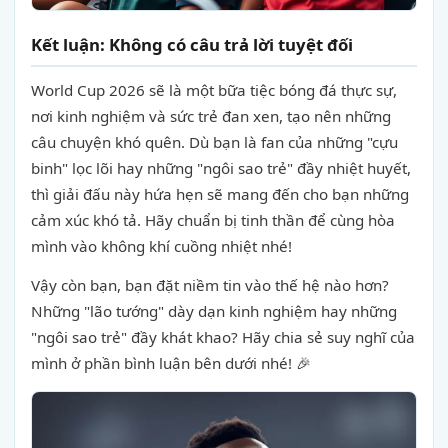
Kết luận: Không có câu trả lời tuyệt đối
World Cup 2026 sẽ là một bữa tiệc bóng đá thực sự,
nơi kinh nghiệm và sức trẻ đan xen, tạo nên những
câu chuyện khó quên. Dù bạn là fan của những "cựu
binh" lọc lõi hay những "ngôi sao trẻ" đầy nhiệt huyết,
thì giải đấu này hứa hẹn sẽ mang đến cho bạn những
cảm xúc khó tả. Hãy chuẩn bị tinh thần để cùng hòa
mình vào không khí cuồng nhiệt nhé!
Vậy còn bạn, bạn đặt niềm tin vào thế hệ nào hơn?
Những "lão tướng" dày dạn kinh nghiệm hay những
"ngôi sao trẻ" đầy khát khao? Hãy chia sẻ suy nghĩ của
mình ở phần bình luận bên dưới nhé! 🎉