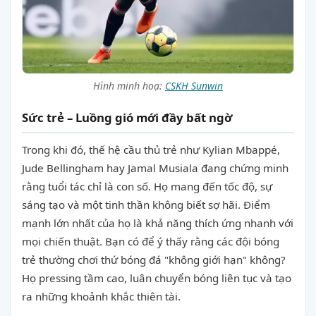
Hình minh hoạ:
CSKH Sunwin
Sức trẻ – Luồng gió mới đầy bất ngờ
Trong khi đó, thế hệ cầu thủ trẻ như Kylian Mbappé,
Jude Bellingham hay Jamal Musiala đang chứng minh
rằng tuổi tác chỉ là con số. Họ mang đến tốc độ, sự
sáng tạo và một tinh thần không biết sợ hãi. Điểm
mạnh lớn nhất của họ là khả năng thích ứng nhanh với
mọi chiến thuật. Bạn có để ý thấy rằng các đội bóng
trẻ thường chơi thứ bóng đá "không giới hạn" không?
Họ pressing tầm cao, luân chuyển bóng liên tục và tạo
ra những khoảnh khắc thiên tài.