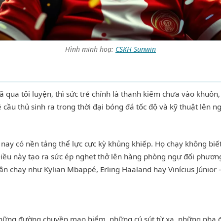
Hình minh hoạ:
CSKH Sunwin
 qua tôi luyện, thì sức trẻ chính là thanh kiếm chưa vào khuôn
cầu thủ sinh ra trong thời đại bóng đá tốc độ và kỹ thuật lên ng
 nay có nền tảng thể lực cực kỳ khủng khiếp. Họ chạy không biế
Điều này tạo ra sức ép nghẹt thở lên hàng phòng ngự đối phương
 chạy như Kylian Mbappé, Erling Haaland hay Vinícius Júnior –
 những đường chuyền mạo hiểm, những cú sút từ xa, những pha đi