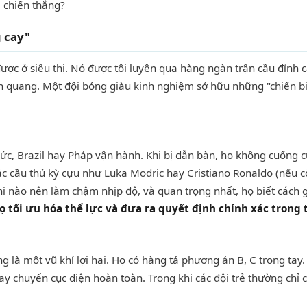
ẻ chiến thắng?
 cay"
ợc ở siêu thị. Nó được tôi luyện qua hàng ngàn trận cầu đỉnh 
h quang. Một đội bóng giàu kinh nghiệm sở hữu những "chiến b
ức, Brazil hay Pháp vận hành. Khi bị dẫn bàn, họ không cuống c
c cầu thủ kỳ cựu như Luka Modric hay Cristiano Ronaldo (nếu cò
khi nào nên làm chậm nhịp độ, và quan trọng nhất, họ biết cách 
 tối ưu hóa thể lực và đưa ra quyết định chính xác trong t
 là một vũ khí lợi hại. Họ có hàng tá phương án B, C trong tay.
ay chuyển cục diện hoàn toàn. Trong khi các đội trẻ thường chỉ có