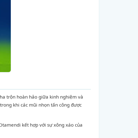
 pha trộn hoàn hảo giữa kinh nghiệm và
 trong khi các mũi nhọn tấn công được
, Otamendi kết hợp với sự xông xáo của