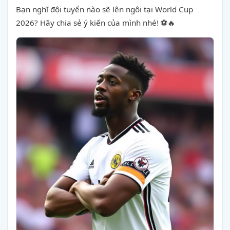
Bạn nghĩ đội tuyển nào sẽ lên ngôi tại World Cup
2026? Hãy chia sẻ ý kiến của mình nhé! ⚽🔥