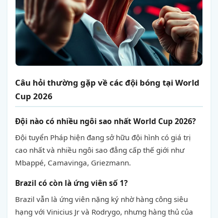
Câu hỏi thường gặp về các đội bóng tại World
Cup 2026
Đội nào có nhiều ngôi sao nhất World Cup 2026?
Đội tuyển Pháp hiện đang sở hữu đội hình có giá trị
cao nhất và nhiều ngôi sao đẳng cấp thế giới như
Mbappé, Camavinga, Griezmann.
Brazil có còn là ứng viên số 1?
Brazil vẫn là ứng viên nặng ký nhờ hàng công siêu
hạng với Vinicius Jr và Rodrygo, nhưng hàng thủ của