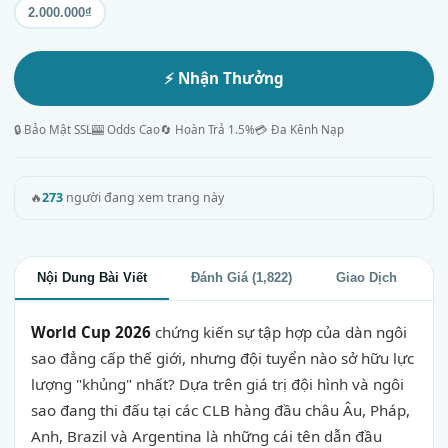
2.000.000₫
⚡ Nhận Thưởng
🔒 Bảo Mật SSL
🎰 Odds Cao
🔄 Hoàn Trả 1.5%
💳 Đa Kênh Nạp
🔥
273
người đang xem trang này
Nội Dung Bài Viết
Đánh Giá (1,822)
Giao Dịch
World Cup 2026
chứng kiến sự tập hợp của dàn ngôi
sao đẳng cấp thế giới, nhưng đội tuyển nào sở hữu lực
lượng "khủng" nhất? Dựa trên giá trị đội hình và ngôi
sao đang thi đấu tại các CLB hàng đầu châu Âu, Pháp,
Anh, Brazil và Argentina là những cái tên dẫn đầu