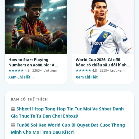
How to Start Playing
World Cup 2026: Các đội
Numbers on ao88.bid: A
bóng có chiều sâu đội hình
Straightforward Guide for
tốt nhất
★★★★★
4.8 · 3363+ lượt xem
★★★★★
4.8 · 3259+ lượt xem
New Players
Xem Chi Tiết →
Xem Chi Tiết →
BẠN CÓ THỂ THÍCH
🎰
Shbet111top Tong Hop Tin Tuc Moi Ve Shbet Danh
Gia Thuc Te Tu Dan Choi Ebbxz9
🎰
Fun88 Soi Keo World Cup Bi Quyet Dat Cuoc Thong
Minh Cho Moi Tran Dau KiTcYi