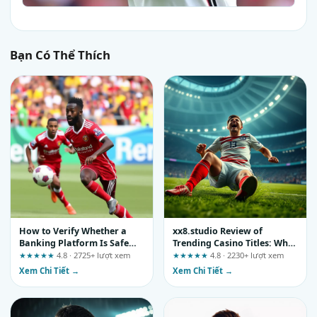
Bạn Có Thể Thích
How to Verify Whether a
xx8.studio Review of
Banking Platform Is Safe
Trending Casino Titles: Who
Before You Deposit or Share
Should Play and Who Should
★★★★★
4.8 · 2725+ lượt xem
★★★★★
4.8 · 2230+ lượt xem
Data
Skip
Xem Chi Tiết →
Xem Chi Tiết →