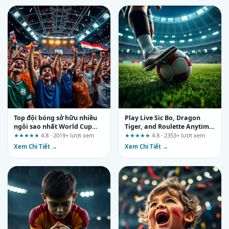
Top đội bóng sở hữu nhiều
Play Live Sic Bo, Dragon
ngôi sao nhất World Cup
Tiger, and Roulette Anytime
2026: Ai là ứng viên số 1?
on 789club: An Independent
★★★★★
4.8 · 2019+ lượt xem
★★★★★
4.8 · 2353+ lượt xem
Review
Xem Chi Tiết →
Xem Chi Tiết →