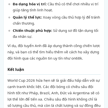
Đa dạng hóa vị trí:
Cầu thủ có thể chơi nhiều vị trí
giúp tăng tính linh hoạt.
Quản lý thể lực:
Xoay vòng cầu thủ hợp lý để tránh
chấn thương.
Chiến thuật phù hợp:
Sử dụng sơ đồ tận dụng tối
đa nhân sự.
Ví dụ, đội tuyển Anh đã áp dụng thành công chiến lược
này, và bạn có thể tìm hiểu thêm về cách họ xây dựng
đội hình qua các nguồn tin uy tín như on68k.
Kết luận
World Cup 2026 hứa hẹn sẽ là giải đấu hấp dẫn với sự
cạnh tranh khốc liệt. Các đội bóng có chiều sâu đội
hình tốt như Pháp, Brazil, Anh, Đức và Argentina sẽ có
lợi thế lớn để tiến xa. Chiều sâu đội hình không chỉ là
số lượng cầu thủ, mà còn là chất lượng và sự đồng đều