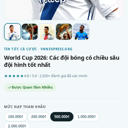
TIN TỨC CÁ CƯỢC · VNNEXPRESS.ORG
World Cup 2026: Các đội bóng có chiều sâu
đội hình tốt nhất
★★★★★
4.8 / 5.0 · 2,920+ đánh giá đã xác minh
Được Quan Tâm Nhiều
MỨC NẠP THAM KHẢO
100.000₫
200.000₫
500.000₫
1.000.000₫
2.000.000₫