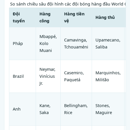
So sánh chiều sâu đội hình các đội bóng hàng đầu World Cu
Đội
Hàng
Hàng tiền
Hàng thủ
tuyển
công
vệ
Mbappé,
Camavinga,
Upamecano,
Pháp
Kolo
Tchouaméni
Saliba
Muani
Neymar,
Casemiro,
Marquinhos,
Brazil
Vinícius
Paquetá
Militão
Jr.
Kane,
Bellingham,
Stones,
Anh
Saka
Rice
Maguire