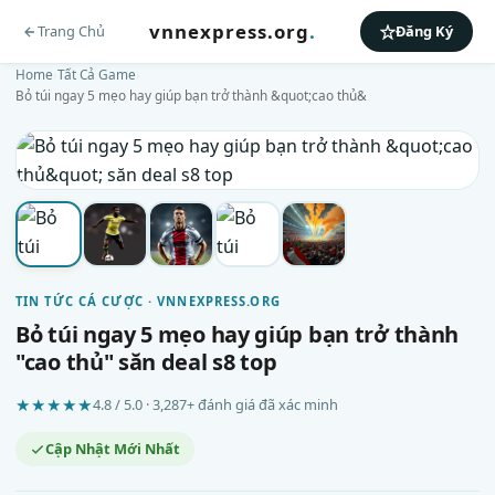
vnnexpress.org
.
Trang Chủ
Đăng Ký
Home
›
Tất Cả Game
›
Bỏ túi ngay 5 mẹo hay giúp bạn trở thành &quot;cao thủ&
TIN TỨC CÁ CƯỢC · VNNEXPRESS.ORG
Bỏ túi ngay 5 mẹo hay giúp bạn trở thành
"cao thủ" săn deal s8 top
★★★★★
4.8 / 5.0 · 3,287+ đánh giá đã xác minh
Cập Nhật Mới Nhất