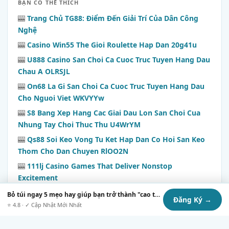
BẠN CÓ THỂ THÍCH
🎰
Trang Chủ TG88: Điểm Đến Giải Trí Của Dân Công
Nghệ
🎰
Casino Win55 The Gioi Roulette Hap Dan 20g41u
🎰
U888 Casino San Choi Ca Cuoc Truc Tuyen Hang Dau
Chau A OLRSJL
🎰
On68 La Gi San Choi Ca Cuoc Truc Tuyen Hang Dau
Cho Nguoi Viet WKVYYw
🎰
S8 Bang Xep Hang Cac Giai Dau Lon San Choi Cua
Nhung Tay Choi Thuc Thu U4WrYM
🎰
Qs88 Soi Keo Vong Tu Ket Hap Dan Co Hoi San Keo
Thom Cho Dan Chuyen RlOO2N
🎰
111lj Casino Games That Deliver Nonstop
Excitement
🎰
mb666.info Review: Casino Innovations Tested from
Bỏ túi ngay 5 mẹo hay giúp bạn trở thành "cao thủ" săn deal s8 top
Đăng Ký →
First Click to Cashout
⭐ 4.8 · ✓ Cập Nhật Mới Nhất