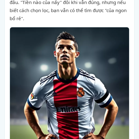
đâu. "Tiền nào của nấy" đôi khi vẫn đúng, nhưng nếu
biết cách chọn lọc, bạn vẫn có thể tìm được "của ngon
bổ rẻ".