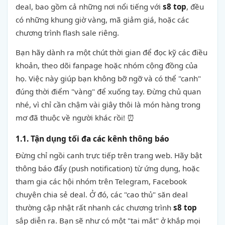
deal, bao gồm cả những nơi nổi tiếng với
s8 top
, đều
có những khung giờ vàng, mã giảm giá, hoặc các
chương trình flash sale riêng.
Bạn hãy dành ra một chút thời gian để đọc kỹ các điều
khoản, theo dõi fanpage hoặc nhóm cộng đồng của
họ. Việc này giúp bạn không bỡ ngỡ và có thể "canh"
đúng thời điểm "vàng" để xuống tay. Đừng chủ quan
nhé, vì chỉ cần chậm vài giây thôi là món hàng trong
mơ đã thuộc về người khác rồi! ⏰
1.1. Tận dụng tối đa các kênh thông báo
Đừng chỉ ngồi canh trực tiếp trên trang web. Hãy bật
thông báo đẩy (push notification) từ ứng dụng, hoặc
tham gia các hội nhóm trên Telegram, Facebook
chuyên chia sẻ deal. Ở đó, các "cao thủ" săn deal
thường cập nhật rất nhanh các chương trình
s8 top
sắp diễn ra. Bạn sẽ như có một "tai mắt" ở khắp mọi