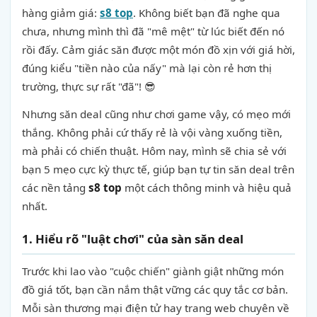
hàng giảm giá:
s8 top
. Không biết bạn đã nghe qua
chưa, nhưng mình thì đã "mê mệt" từ lúc biết đến nó
rồi đấy. Cảm giác săn được một món đồ xịn với giá hời,
đúng kiểu "tiền nào của nấy" mà lại còn rẻ hơn thị
trường, thực sự rất "đã"! 😎
Nhưng săn deal cũng như chơi game vậy, có mẹo mới
thắng. Không phải cứ thấy rẻ là vội vàng xuống tiền,
mà phải có chiến thuật. Hôm nay, mình sẽ chia sẻ với
bạn 5 mẹo cực kỳ thực tế, giúp bạn tự tin săn deal trên
các nền tảng
s8 top
một cách thông minh và hiệu quả
nhất.
1. Hiểu rõ "luật chơi" của sàn săn deal
Trước khi lao vào "cuộc chiến" giành giật những món
đồ giá tốt, bạn cần nắm thật vững các quy tắc cơ bản.
Mỗi sàn thương mại điện tử hay trang web chuyên về