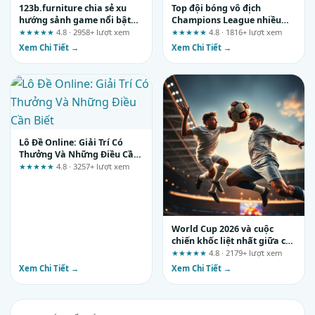
123b.furniture chia sẻ xu
Top đội bóng vô địch
hướng sảnh game nổi bật
Champions League nhiều
hiện nay: Phân tích luật, xác
nhất: Lịch sử hào hùng và
★★★★★
4.8 · 2958+ lượt xem
★★★★★
4.8 · 1816+ lượt xem
suất và biến động
những con số biết nói
Xem Chi Tiết →
Xem Chi Tiết →
Lô Đề Online: Giải Trí Có
Thưởng Và Những Điều Cần
Biết
★★★★★
4.8 · 3257+ lượt xem
World Cup 2026 và cuộc
chiến khốc liệt nhất giữa các
nền bóng đá hàng đầu
★★★★★
4.8 · 2179+ lượt xem
Xem Chi Tiết →
Xem Chi Tiết →