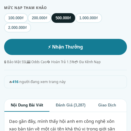
MỨC NẠP THAM KHẢO
100.000₫
200.000₫
500.000₫
1.000.000₫
2.000.000₫
⚡ Nhận Thưởng
🔒 Bảo Mật SSL
🎰 Odds Cao
🔄 Hoàn Trả 1.5%
💳 Đa Kênh Nạp
🔥
416
người đang xem trang này
Nội Dung Bài Viết
Đánh Giá (3,287)
Giao Dịch
Dạo gần đây, mình thấy hội anh em công nghệ xôn
xao bàn tán về một cái tên khá thú vị trong giới săn