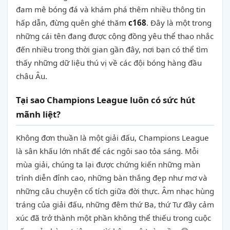
đam mê bóng đá và khám phá thêm nhiều thông tin
hấp dẫn, đừng quên ghé thăm
c168
. Đây là một trong
những cái tên đang được cộng đồng yêu thể thao nhắc
đến nhiều trong thời gian gần đây, nơi bạn có thể tìm
thấy những dữ liệu thú vị về các đội bóng hàng đầu
châu Âu.
Tại sao Champions League luôn có sức hút
mãnh liệt?
Không đơn thuần là một giải đấu, Champions League
là sân khấu lớn nhất để các ngôi sao tỏa sáng. Mỗi
mùa giải, chúng ta lại được chứng kiến những màn
trình diễn đỉnh cao, những bàn thắng đẹp như mơ và
những câu chuyện cổ tích giữa đời thực. Âm nhạc hùng
tráng của giải đấu, những đêm thứ Ba, thứ Tư đầy cảm
xúc đã trở thành một phần không thể thiếu trong cuộc