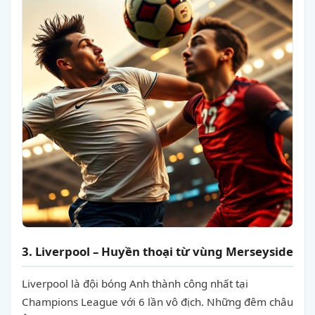
3. Liverpool – Huyền thoại từ vùng Merseyside
Liverpool là đội bóng Anh thành công nhất tại
Champions League với 6 lần vô địch. Những đêm châu