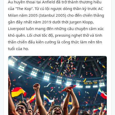
Âu huyền thoại tại Anfield đã trở thành thương hiệu
của “The Kop”. Từ cú lội ngược dòng thần kỳ trước AC
Milan năm 2005 (Istanbul 2005) cho đến chiến thắng
gần đây nhất năm 2019 dưới thời Jurgen Klopp,
Liverpool luôn mang đến những câu chuyện cảm xúc
khó quên. Lối chơi tốc độ, pressing nghẹt thở và tinh
thần chiến đấu kiên cường là công thức làm nên tên
tuổi của họ.