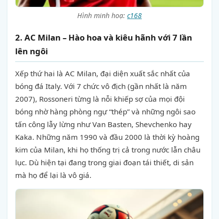
Hình minh hoạ:
c168
2. AC Milan – Hào hoa và kiêu hãnh với 7 lần
lên ngôi
Xếp thứ hai là AC Milan, đại diện xuất sắc nhất của
bóng đá Italy. Với 7 chức vô địch (gần nhất là năm
2007), Rossoneri từng là nỗi khiếp sợ của mọi đội
bóng nhờ hàng phòng ngự “thép” và những ngôi sao
tấn công lẫy lừng như Van Basten, Shevchenko hay
Kaka. Những năm 1990 và đầu 2000 là thời kỳ hoàng
kim của Milan, khi họ thống trị cả trong nước lẫn châu
lục. Dù hiện tại đang trong giai đoạn tái thiết, di sản
mà họ để lại là vô giá.