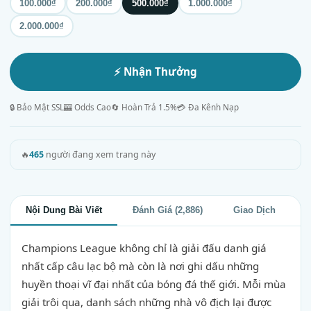
100.000₫
200.000₫
500.000₫
1.000.000₫
2.000.000₫
⚡ Nhận Thưởng
🔒 Bảo Mật SSL
🎰 Odds Cao
🔄 Hoàn Trả 1.5%
💳 Đa Kênh Nạp
🔥
465
người đang xem trang này
Nội Dung Bài Viết
Đánh Giá (2,886)
Giao Dịch
Champions League không chỉ là giải đấu danh giá
nhất cấp câu lạc bộ mà còn là nơi ghi dấu những
huyền thoại vĩ đại nhất của bóng đá thế giới. Mỗi mùa
giải trôi qua, danh sách những nhà vô địch lại được