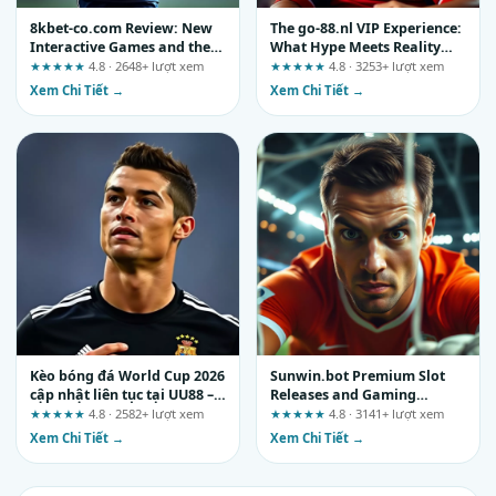
8kbet-co.com Review: New
The go-88.nl VIP Experience:
Interactive Games and the
What Hype Meets Reality
Players Who Will—and
and What You Should Verify
★★★★★
4.8 · 2648+ lượt xem
★★★★★
4.8 · 3253+ lượt xem
Won't—Enjoy Them
Yourself
Xem Chi Tiết →
Xem Chi Tiết →
Kèo bóng đá World Cup 2026
Sunwin.bot Premium Slot
cập nhật liên tục tại UU88 –
Releases and Gaming
Nơi mọi tỷ lệ đều minh bạch
Updates: A UX Review of
★★★★★
4.8 · 2582+ lượt xem
★★★★★
4.8 · 3141+ lượt xem
Who Truly Benefits
Xem Chi Tiết →
Xem Chi Tiết →