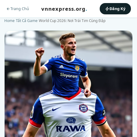
vnnexpress.org
.
Trang Chủ
Đăng Ký
Home
›
Tất Cả Game
›
World Cup 2026: Nơi Trái Tim Cùng Đập