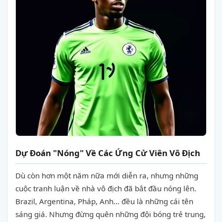
Dự Đoán "Nóng" Về Các Ứng Cử Viên Vô Địch
Dù còn hơn một năm nữa mới diễn ra, nhưng những
cuộc tranh luận về nhà vô địch đã bắt đầu nóng lên.
Brazil, Argentina, Pháp, Anh... đều là những cái tên
sáng giá. Nhưng đừng quên những đội bóng trẻ trung,