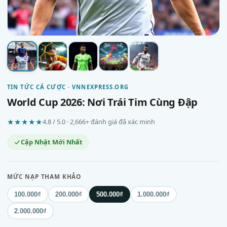
TIN TỨC CÁ CƯỢC · VNNEXPRESS.ORG
World Cup 2026: Nơi Trái Tim Cùng Đập
★★★★★
4.8 / 5.0 · 2,666+ đánh giá đã xác minh
Cập Nhật Mới Nhất
MỨC NẠP THAM KHẢO
100.000₫
200.000₫
500.000₫
1.000.000₫
2.000.000₫