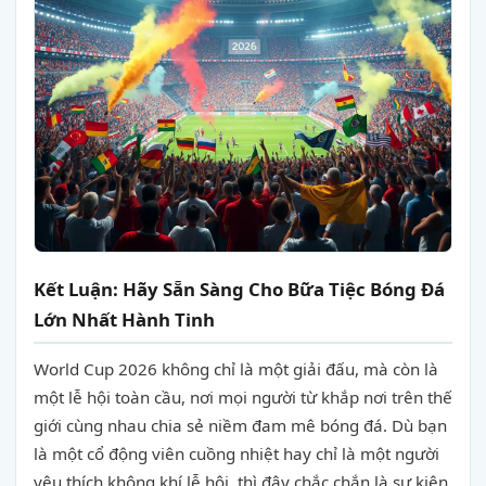
Kết Luận: Hãy Sẵn Sàng Cho Bữa Tiệc Bóng Đá
Lớn Nhất Hành Tinh
World Cup 2026 không chỉ là một giải đấu, mà còn là
một lễ hội toàn cầu, nơi mọi người từ khắp nơi trên thế
giới cùng nhau chia sẻ niềm đam mê bóng đá. Dù bạn
là một cổ động viên cuồng nhiệt hay chỉ là một người
yêu thích không khí lễ hội, thì đây chắc chắn là sự kiện