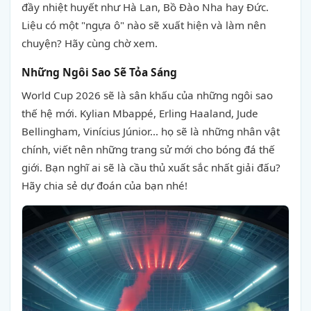
đầy nhiệt huyết như Hà Lan, Bồ Đào Nha hay Đức.
Liệu có một "ngựa ô" nào sẽ xuất hiện và làm nên
chuyện? Hãy cùng chờ xem.
Những Ngôi Sao Sẽ Tỏa Sáng
World Cup 2026 sẽ là sân khấu của những ngôi sao
thế hệ mới. Kylian Mbappé, Erling Haaland, Jude
Bellingham, Vinícius Júnior... họ sẽ là những nhân vật
chính, viết nên những trang sử mới cho bóng đá thế
giới. Bạn nghĩ ai sẽ là cầu thủ xuất sắc nhất giải đấu?
Hãy chia sẻ dự đoán của bạn nhé!