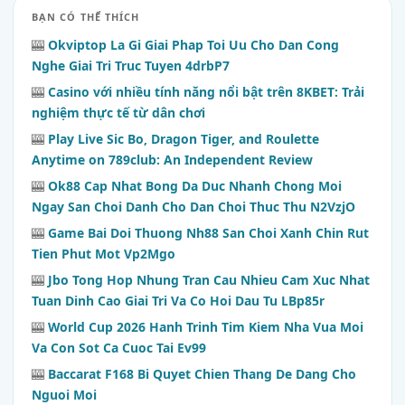
BẠN CÓ THỂ THÍCH
🎰
Okviptop La Gi Giai Phap Toi Uu Cho Dan Cong
Nghe Giai Tri Truc Tuyen 4drbP7
🎰
Casino với nhiều tính năng nổi bật trên 8KBET: Trải
nghiệm thực tế từ dân chơi
🎰
Play Live Sic Bo, Dragon Tiger, and Roulette
Anytime on 789club: An Independent Review
🎰
Ok88 Cap Nhat Bong Da Duc Nhanh Chong Moi
Ngay San Choi Danh Cho Dan Choi Thuc Thu N2VzjO
🎰
Game Bai Doi Thuong Nh88 San Choi Xanh Chin Rut
Tien Phut Mot Vp2Mgo
🎰
Jbo Tong Hop Nhung Tran Cau Nhieu Cam Xuc Nhat
Tuan Dinh Cao Giai Tri Va Co Hoi Dau Tu LBp85r
🎰
World Cup 2026 Hanh Trinh Tim Kiem Nha Vua Moi
Va Con Sot Ca Cuoc Tai Ev99
🎰
Baccarat F168 Bi Quyet Chien Thang De Dang Cho
Nguoi Moi