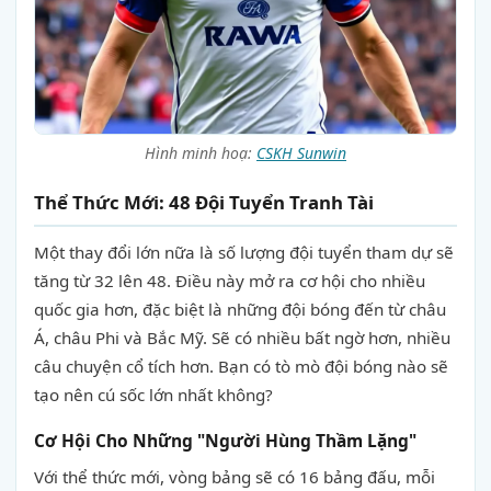
Hình minh hoạ:
CSKH Sunwin
Thể Thức Mới: 48 Đội Tuyển Tranh Tài
Một thay đổi lớn nữa là số lượng đội tuyển tham dự sẽ
tăng từ 32 lên 48. Điều này mở ra cơ hội cho nhiều
quốc gia hơn, đặc biệt là những đội bóng đến từ châu
Á, châu Phi và Bắc Mỹ. Sẽ có nhiều bất ngờ hơn, nhiều
câu chuyện cổ tích hơn. Bạn có tò mò đội bóng nào sẽ
tạo nên cú sốc lớn nhất không?
Cơ Hội Cho Những "Người Hùng Thầm Lặng"
Với thể thức mới, vòng bảng sẽ có 16 bảng đấu, mỗi