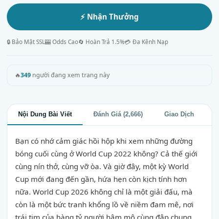
⚡ Nhận Thưởng
🔒 Bảo Mật SSL
🎰 Odds Cao
🔄 Hoàn Trả 1.5%
💳 Đa Kênh Nạp
🔥
349
người đang xem trang này
Nội Dung Bài Viết
Đánh Giá (2,666)
Giao Dịch
Bạn có nhớ cảm giác hồi hộp khi xem những đường
bóng cuối cùng ở World Cup 2022 không? Cả thế giới
cùng nín thở, cùng vỡ òa. Và giờ đây, một kỳ World
Cup mới đang đến gần, hứa hẹn còn kịch tính hơn
nữa. World Cup 2026 không chỉ là một giải đấu, mà
còn là một bức tranh khổng lồ về niềm đam mê, nơi
trái tim của hàng tỷ người hâm mộ cùng đập chung