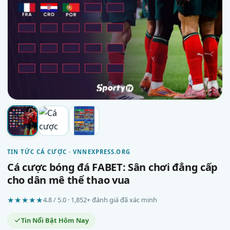
TIN TỨC CÁ CƯỢC · VNNEXPRESS.ORG
Cá cược bóng đá FABET: Sân chơi đẳng cấp
cho dân mê thể thao vua
★★★★★
4.8 / 5.0 · 1,852+ đánh giá đã xác minh
Tin Nổi Bật Hôm Nay