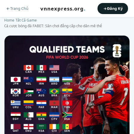
vnnexpress.org
.
Trang Chủ
Đăng Ký
Home
›
Tất Cả Game
›
Cá cược bóng đá FABET: Sân chơi đẳng cấp cho dân mê thể