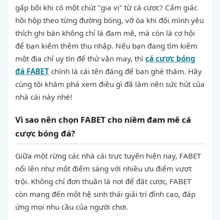
gấp bội khi có một chút "gia vị" từ cá cược? Cảm giác
hồi hộp theo từng đường bóng, vỡ òa khi đội mình yêu
thích ghi bàn không chỉ là đam mê, mà còn là cơ hội
để bạn kiếm thêm thu nhập. Nếu bạn đang tìm kiếm
một địa chỉ uy tín để thử vận may, thì
cá cược bóng
đá FABET
chính là cái tên đáng để bạn ghé thăm. Hãy
cùng tôi khám phá xem điều gì đã làm nên sức hút của
nhà cái này nhé!
Vì sao nên chọn FABET cho niềm đam mê cá
cược bóng đá?
Giữa một rừng các nhà cái trực tuyến hiện nay, FABET
nổi lên như một điểm sáng với nhiều ưu điểm vượt
trội. Không chỉ đơn thuần là nơi để đặt cược, FABET
còn mang đến một hệ sinh thái giải trí đỉnh cao, đáp
ứng mọi nhu cầu của người chơi.