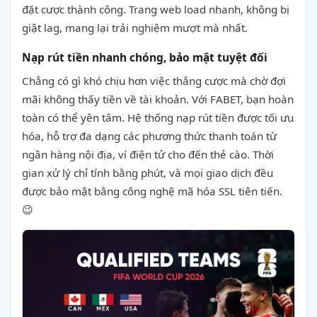
đặt cược thành công. Trang web load nhanh, không bị
giật lag, mang lại trải nghiệm mượt mà nhất.
Nạp rút tiền nhanh chóng, bảo mật tuyệt đối
Chẳng có gì khó chịu hơn việc thắng cược mà chờ đợi
mãi không thấy tiền về tài khoản. Với FABET, bạn hoàn
toàn có thể yên tâm. Hệ thống nạp rút tiền được tối ưu
hóa, hỗ trợ đa dạng các phương thức thanh toán từ
ngân hàng nội địa, ví điện tử cho đến thẻ cào. Thời
gian xử lý chỉ tính bằng phút, và mọi giao dịch đều
được bảo mật bằng công nghệ mã hóa SSL tiên tiến.
😉