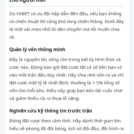
Dù FABET có ưu đãi hấp dẫn đến đâu, nếu bạn không
có chiến thuật thì cũng khó lòng chiến thắng. Dưới đây
là một vài mẹo nhỏ từ dân chuyên mà tôi muốn chia
sẻ.
Quản lý vốn thông minh
Đây là nguyên tắc sống còn trong bất kỳ hình thức cá
cược nào. Đừng bao giờ đặt cược tất cả số tiền bạn có
vào một trận đấu duy nhất. Hãy chia nhỏ vốn ra và chỉ
đặt cược một tỷ lệ nhất định, thường là 1-5% tổng số
vốn cho mỗi kèo. Điều này giúp bạn kéo dài cuộc chơi
và giảm thiểu rủi ro thua lỗ nặng.
Nghiên cứu kỹ thông tin trước trận
Đừng đặt cược theo cảm tính. Hãy dành thời gian tìm
hiểu về phong độ đội bóng, lịch sử đối đầu, đội hình ra