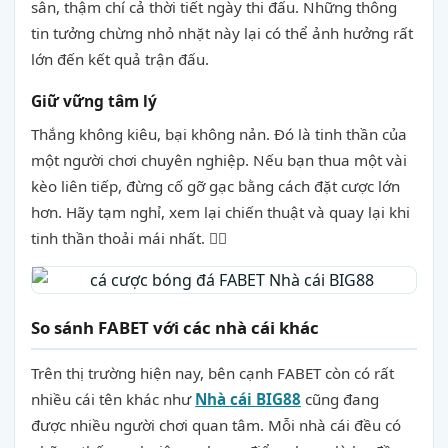
sân, thậm chí cả thời tiết ngày thi đấu. Những thông
tin tưởng chừng nhỏ nhặt này lại có thể ảnh hưởng rất
lớn đến kết quả trận đấu.
Giữ vững tâm lý
Thắng không kiêu, bại không nản. Đó là tinh thần của
một người chơi chuyên nghiệp. Nếu bạn thua một vài
kèo liên tiếp, đừng cố gỡ gạc bằng cách đặt cược lớn
hơn. Hãy tạm nghỉ, xem lại chiến thuật và quay lại khi
tinh thần thoải mái nhất. 🧘‍♂️
So sánh FABET với các nhà cái khác
Trên thị trường hiện nay, bên cạnh FABET còn có rất
nhiều cái tên khác như
Nhà cái BIG88
cũng đang
được nhiều người chơi quan tâm. Mỗi nhà cái đều có