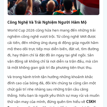
Công Nghệ Và Trải Nghiệm Người Hâm Mộ
World Cup 2026 cũng hứa hẹn mang đến những trải
nghiệm công nghệ vượt trội. Từ công nghệ VAR được
cải tiến, đến những ứng dụng di động giúp người hâm
mộ theo dõi trực tiếp mọi diễn biến, đặt vé, tìm đường
đi, hay thậm chí là đặt đồ ăn ngay tại ghế ngồi. Sân
vận động sẽ không chỉ là nơi diễn ra trận đấu, mà còn
là một không gian giải trí đa phương tiện thực thụ.
Và trong hành trình tận hưởng những khoảnh khắc
đỉnh cao của bóng đá, đôi khi chúng ta cũng cần một
chút giải trí nhẹ nhàng sau những trận cầu căng
thẳng. Nếu bạn là người yêu thích sự may rủi và muốn
thử vận may của mình, đừng quên tìm hiểu về
CSKH