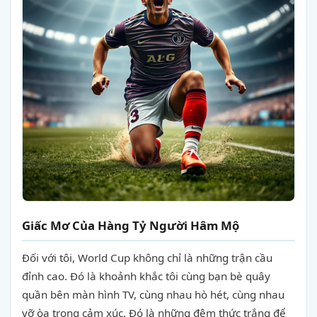
Giấc Mơ Của Hàng Tỷ Người Hâm Mộ
Đối với tôi, World Cup không chỉ là những trận cầu
đỉnh cao. Đó là khoảnh khắc tôi cùng bạn bè quây
quần bên màn hình TV, cùng nhau hò hét, cùng nhau
vỡ òa trong cảm xúc. Đó là những đêm thức trắng để