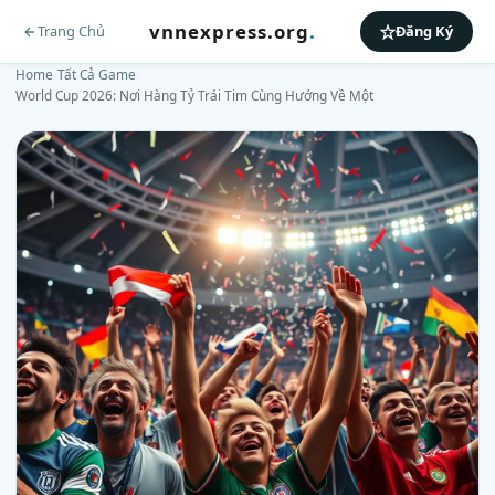
vnnexpress.org
.
Trang Chủ
Đăng Ký
Home
›
Tất Cả Game
›
World Cup 2026: Nơi Hàng Tỷ Trái Tim Cùng Hướng Về Một