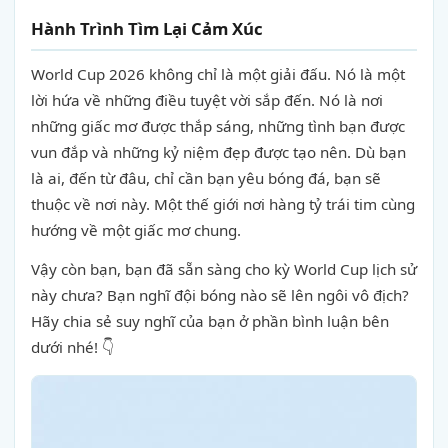
Hành Trình Tìm Lại Cảm Xúc
World Cup 2026 không chỉ là một giải đấu. Nó là một
lời hứa về những điều tuyệt vời sắp đến. Nó là nơi
những giấc mơ được thắp sáng, những tình bạn được
vun đắp và những kỷ niệm đẹp được tạo nên. Dù bạn
là ai, đến từ đâu, chỉ cần bạn yêu bóng đá, bạn sẽ
thuộc về nơi này. Một thế giới nơi hàng tỷ trái tim cùng
hướng về một giấc mơ chung.
Vậy còn bạn, bạn đã sẵn sàng cho kỳ World Cup lịch sử
này chưa? Bạn nghĩ đội bóng nào sẽ lên ngôi vô địch?
Hãy chia sẻ suy nghĩ của bạn ở phần bình luận bên
dưới nhé! 👇