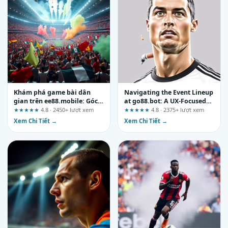
Khám phá game bài dân
Navigating the Event Lineup
gian trên ee88.mobile: Góc
at go88.bot: A UX-Focused
nhìn thực tế từ một người
Look at Who Benefits and
★★★★★
4.8 · 2450+ lượt xem
★★★★★
4.8 · 2375+ lượt xem
chơi lâu năm
Who Should Pass
Xem Chi Tiết →
Xem Chi Tiết →