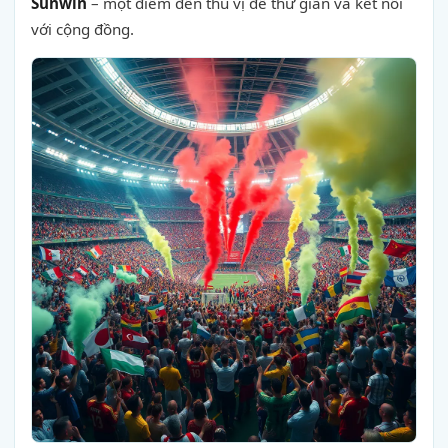
Sunwin
– một điểm đến thú vị để thư giãn và kết nối
với cộng đồng.