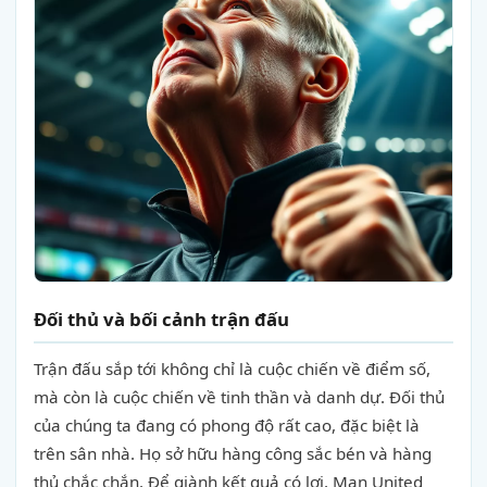
Đối thủ và bối cảnh trận đấu
Trận đấu sắp tới không chỉ là cuộc chiến về điểm số,
mà còn là cuộc chiến về tinh thần và danh dự. Đối thủ
của chúng ta đang có phong độ rất cao, đặc biệt là
trên sân nhà. Họ sở hữu hàng công sắc bén và hàng
thủ chắc chắn. Để giành kết quả có lợi, Man United