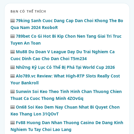
BẠN CÓ THỂ THÍCH
🎰
79king Sanh Cuoc Dang Cap Dan Choi Khong The Bo
Qua Nam 2024 RxoboR
🎰
789bet Co Gi Hot Bi Kip Chon Nen Tang Giai Tri Truc
Tuyen An Toan
🎰
Mu88 Du Doan V League Day Du Trai Nghiem Ca
Cuoc Dinh Cao Cho Dan Choi T5m234
🎰
Những Kỷ Lục Có Thể Bị Phá Tại World Cup 2026
🎰
Alo789.vc Review: What High-RTP Slots Really Cost
Your Bankroll
🎰
Sunwin Soi Keo Theo Tinh Hinh Chan Thuong Chien
Thuat Ca Cuoc Thong Minh 4ZOvGq
🎰
On68 Soi Keo Dem Nay Chuan Nhat Bi Quyet Chon
Keo Thang Lon 31QOvT
🎰
Fv88 Huong Dan Nhan Thuong Casino De Dang Kinh
Nghiem Tu Tay Choi Lao Lang