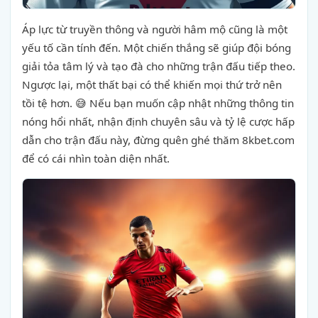
Áp lực từ truyền thông và người hâm mộ cũng là một
yếu tố cần tính đến. Một chiến thắng sẽ giúp đội bóng
giải tỏa tâm lý và tạo đà cho những trận đấu tiếp theo.
Ngược lại, một thất bại có thể khiến mọi thứ trở nên
tồi tệ hơn. 😅 Nếu bạn muốn cập nhật những thông tin
nóng hổi nhất, nhận định chuyên sâu và tỷ lệ cược hấp
dẫn cho trận đấu này, đừng quên ghé thăm 8kbet.com
để có cái nhìn toàn diện nhất.