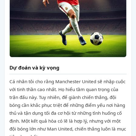
Dự đoán và kỳ vọng
Cá nhân tôi cho rằng Manchester United sẽ nhập cuộc
với tinh thần cao nhất. Họ hiểu tầm quan trọng của
trận đấu này. Tuy nhiên, để giành chiến thắng, đội
bóng cần khắc phục triệt để những điểm yếu nơi hàng
thủ và tận dụng tối đa cơ hội từ những tình huống cố
định. Một kết quả hòa có lẽ là hợp lý, nhưng với một
đội bóng lớn như Man United, chiến thắng luôn là mục