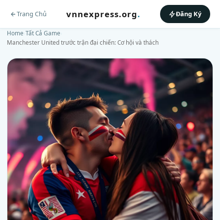
vnnexpress.org
.
Trang Chủ
Đăng Ký
Home
›
Tất Cả Game
›
Manchester United trước trận đại chiến: Cơ hội và thách