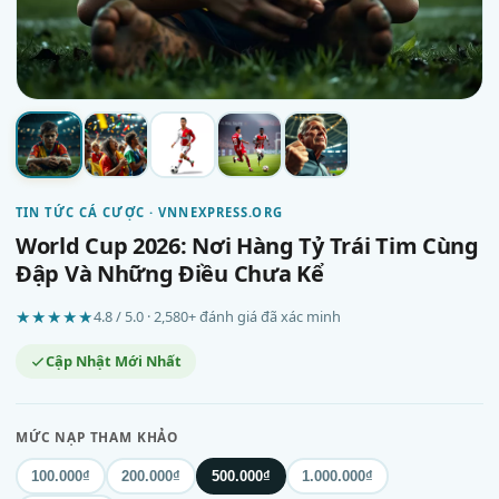
TIN TỨC CÁ CƯỢC · VNNEXPRESS.ORG
World Cup 2026: Nơi Hàng Tỷ Trái Tim Cùng
Đập Và Những Điều Chưa Kể
★★★★★
4.8 / 5.0 · 2,580+ đánh giá đã xác minh
Cập Nhật Mới Nhất
MỨC NẠP THAM KHẢO
100.000₫
200.000₫
500.000₫
1.000.000₫