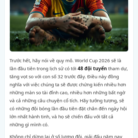
Trước hết, hãy nói về quy mô. World Cup 2026 sẽ là
lần đầu tiên trong lịch sử có tới
48 đội tuyển
tham dự,
tăng vọt so với con số 32 trước đây. Điều này đồng
nghĩa với việc chúng ta sẽ được chứng kiến nhiều hơn
những màn so tài đỉnh cao, nhiều hơn những bất ngờ
và cả những câu chuyện cổ tích. Hãy tưởng tượng, sẽ
có những đội bóng lần đầu tiên đặt chân đến ngày hội
lớn nhất hành tinh, và họ sẽ chiến đấu với tất cả
những gì mình có.
Không chỉ dừng lại ở số lượng đội, giải đấu năm nay