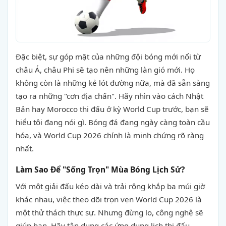
Đặc biệt, sự góp mặt của những đội bóng mới nổi từ
châu Á, châu Phi sẽ tạo nên những làn gió mới. Họ
không còn là những kẻ lót đường nữa, mà đã sẵn sàng
tạo ra những "cơn địa chấn". Hãy nhìn vào cách Nhật
Bản hay Morocco thi đấu ở kỳ World Cup trước, bạn sẽ
hiểu tôi đang nói gì. Bóng đá đang ngày càng toàn cầu
hóa, và World Cup 2026 chính là minh chứng rõ ràng
nhất.
Làm Sao Để "Sống Trọn" Mùa Bóng Lịch Sử?
Với một giải đấu kéo dài và trải rộng khắp ba múi giờ
khác nhau, việc theo dõi trọn vẹn World Cup 2026 là
một thử thách thực sự. Nhưng đừng lo, công nghệ sẽ
giúp bạn. Hãy tận dụng các ứng dụng lịch thi đấu