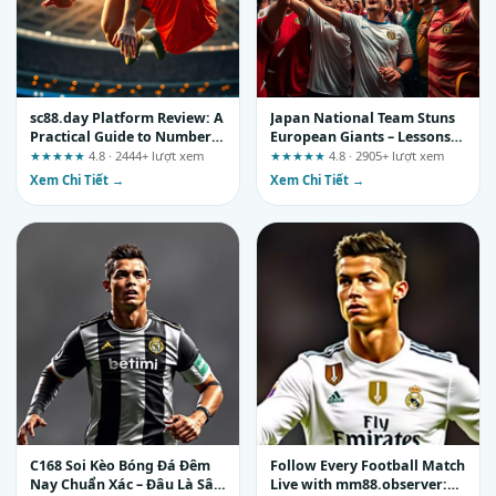
sc88.day Platform Review: A
Japan National Team Stuns
Practical Guide to Number
European Giants – Lessons
Games, Verification, and
in Risk and Opportunity for
★★★★★
4.8 · 2444+ lượt xem
★★★★★
4.8 · 2905+ lượt xem
Bankroll Control
Bettors
Xem Chi Tiết →
Xem Chi Tiết →
C168 Soi Kèo Bóng Đá Đêm
Follow Every Football Match
Nay Chuẩn Xác – Đâu Là Sân
Live with mm88.observer: