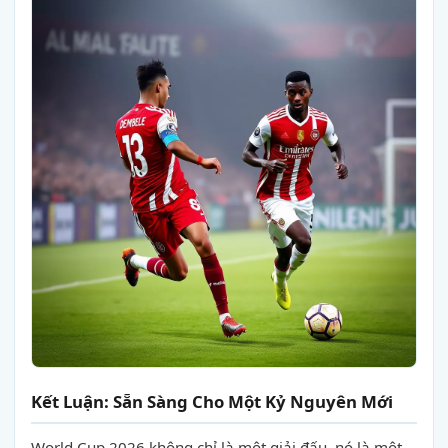
Kết Luận: Sẵn Sàng Cho Một Kỷ Nguyên Mới
World Cup 2026 không chỉ là một giải đấu, nó là một