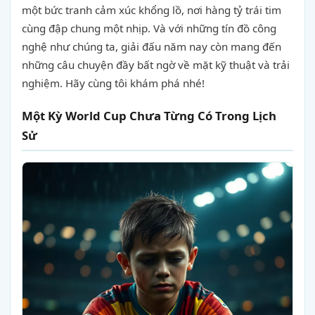
một bức tranh cảm xúc khổng lồ, nơi hàng tỷ trái tim
cùng đập chung một nhịp. Và với những tín đồ công
nghệ như chúng ta, giải đấu năm nay còn mang đến
những câu chuyện đầy bất ngờ về mặt kỹ thuật và trải
nghiệm. Hãy cùng tôi khám phá nhé!
Một Kỳ World Cup Chưa Từng Có Trong Lịch
Sử