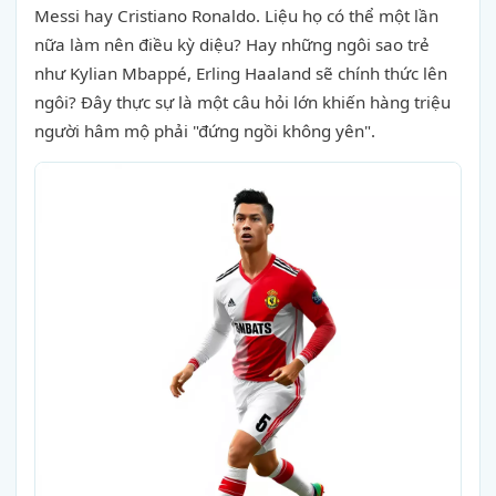
Messi hay Cristiano Ronaldo. Liệu họ có thể một lần
nữa làm nên điều kỳ diệu? Hay những ngôi sao trẻ
như Kylian Mbappé, Erling Haaland sẽ chính thức lên
ngôi? Đây thực sự là một câu hỏi lớn khiến hàng triệu
người hâm mộ phải "đứng ngồi không yên".