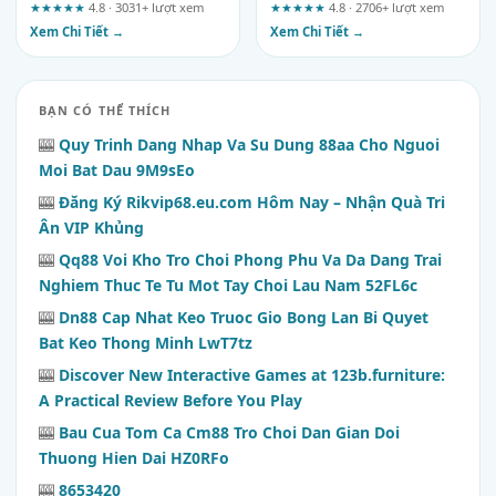
Chơi Uy Tín Cho Dân Cược?
What to Check Before You
★★★★★
4.8 · 3031+ lượt xem
★★★★★
4.8 · 2706+ lượt xem
Trust It
Xem Chi Tiết →
Xem Chi Tiết →
BẠN CÓ THỂ THÍCH
🎰
Quy Trinh Dang Nhap Va Su Dung 88aa Cho Nguoi
Moi Bat Dau 9M9sEo
🎰
Đăng Ký Rikvip68.eu.com Hôm Nay – Nhận Quà Tri
Ân VIP Khủng
🎰
Qq88 Voi Kho Tro Choi Phong Phu Va Da Dang Trai
Nghiem Thuc Te Tu Mot Tay Choi Lau Nam 52FL6c
🎰
Dn88 Cap Nhat Keo Truoc Gio Bong Lan Bi Quyet
Bat Keo Thong Minh LwT7tz
🎰
Discover New Interactive Games at 123b.furniture:
A Practical Review Before You Play
🎰
Bau Cua Tom Ca Cm88 Tro Choi Dan Gian Doi
Thuong Hien Dai HZ0RFo
🎰
8653420