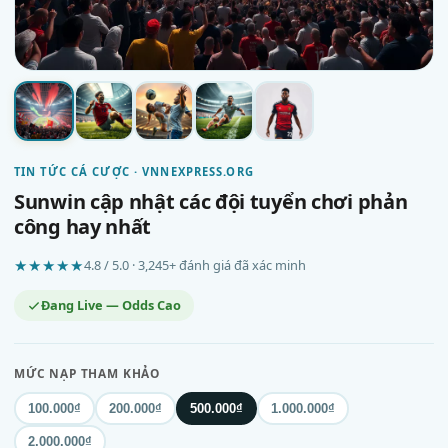
TIN TỨC CÁ CƯỢC · VNNEXPRESS.ORG
Sunwin cập nhật các đội tuyển chơi phản
công hay nhất
★★★★★
4.8 / 5.0 · 3,245+ đánh giá đã xác minh
Đang Live — Odds Cao
MỨC NẠP THAM KHẢO
100.000₫
200.000₫
500.000₫
1.000.000₫
2.000.000₫