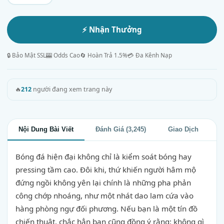
⚡ Nhận Thưởng
🔒 Bảo Mật SSL
🎰 Odds Cao
🔄 Hoàn Trả 1.5%
💳 Đa Kênh Nạp
🔥
212
người đang xem trang này
Nội Dung Bài Viết
Đánh Giá (3,245)
Giao Dịch
Bóng đá hiện đại không chỉ là kiểm soát bóng hay
pressing tầm cao. Đôi khi, thứ khiến người hâm mộ
đứng ngồi không yên lại chính là những pha phản
công chớp nhoáng, như một nhát dao lam cứa vào
hàng phòng ngự đối phương. Nếu bạn là một tín đồ
chiến thuật, chắc hẳn bạn cũng đồng ý rằng: không gì