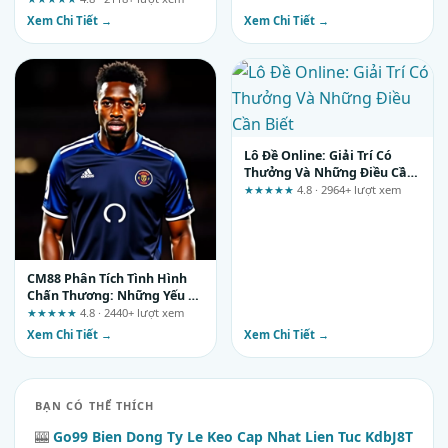
Xem Chi Tiết →
Xem Chi Tiết →
Lô Đề Online: Giải Trí Có
Thưởng Và Những Điều Cần
Biết
★★★★★
4.8 · 2964+ lượt xem
CM88 Phân Tích Tình Hình
Chấn Thương: Những Yếu Tố
Cốt Lõi Và Cách Phòng Ngừa
★★★★★
4.8 · 2440+ lượt xem
Xem Chi Tiết →
Xem Chi Tiết →
BẠN CÓ THỂ THÍCH
🎰
Go99 Bien Dong Ty Le Keo Cap Nhat Lien Tuc KdbJ8T