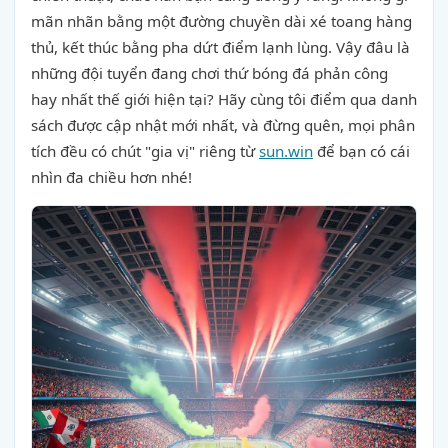
mãn nhãn bằng một đường chuyền dài xé toang hàng
thủ, kết thúc bằng pha dứt điểm lạnh lùng. Vậy đâu là
những đội tuyển đang chơi thứ bóng đá phản công
hay nhất thế giới hiện tại? Hãy cùng tôi điểm qua danh
sách được cập nhật mới nhất, và đừng quên, mọi phân
tích đều có chút "gia vị" riêng từ
sun.win
để bạn có cái
nhìn đa chiều hơn nhé!