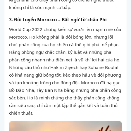
không chỉ là sức mạnh cơ bắp.
3. Đội tuyển Morocco – Bất ngờ từ châu Phi
World Cup 2022 chứng kiến sự vươn lên mạnh mẽ của
Morocco. Họ không phải là đội bóng lớn, nhưng lối
chơi phản công của họ khiến cả thế giới phải nể phục.
Hàng phòng ngự chắc chắn, kỷ luật và những pha
phản công nhanh như điện xẹt là vũ khí lợi hại của họ.
Những cầu thủ như Hakim Ziyech hay Sofiane Boufal
có khả năng giữ bóng tốt, kéo theo hậu vệ đối phương
và tạo khoảng trống cho đồng đội. Morocco đã hạ gục
Bồ Đào Nha, Tây Ban Nha bằng những pha phản công
sắc bén. Họ là minh chứng cho thấy phản công không
cần siêu sao, chỉ cần một tập thể gắn kết và tuân thủ
chiến thuật.