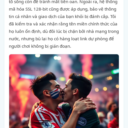
tố sống còn để tránh mất tiền oan. Ngoài ra, hệ thống
mã hóa SSL 128-bit cũng được áp dụng, bảo vệ thông
tin cá nhân và giao dịch của bạn khỏi bị đánh cắp. Tôi
đã kiểm tra và xác nhận rằng tên miền chính thức của
họ luôn ổn định, dù đôi lúc bị chặn bởi nhà mạng trong
nước, nhưng bù lại họ có hàng loạt link dự phòng để
người chơi không bị gián đoạn.