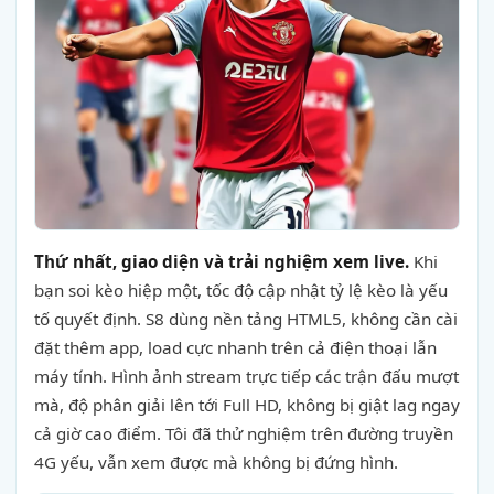
Thứ nhất, giao diện và trải nghiệm xem live.
Khi
bạn soi kèo hiệp một, tốc độ cập nhật tỷ lệ kèo là yếu
tố quyết định. S8 dùng nền tảng HTML5, không cần cài
đặt thêm app, load cực nhanh trên cả điện thoại lẫn
máy tính. Hình ảnh stream trực tiếp các trận đấu mượt
mà, độ phân giải lên tới Full HD, không bị giật lag ngay
cả giờ cao điểm. Tôi đã thử nghiệm trên đường truyền
4G yếu, vẫn xem được mà không bị đứng hình.