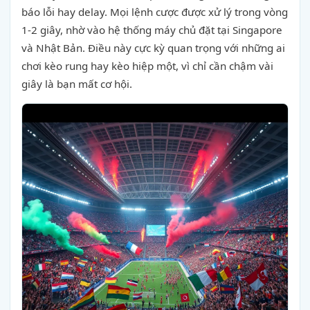
báo lỗi hay delay. Mọi lệnh cược được xử lý trong vòng
1-2 giây, nhờ vào hệ thống máy chủ đặt tại Singapore
và Nhật Bản. Điều này cực kỳ quan trọng với những ai
chơi kèo rung hay kèo hiệp một, vì chỉ cần chậm vài
giây là bạn mất cơ hội.