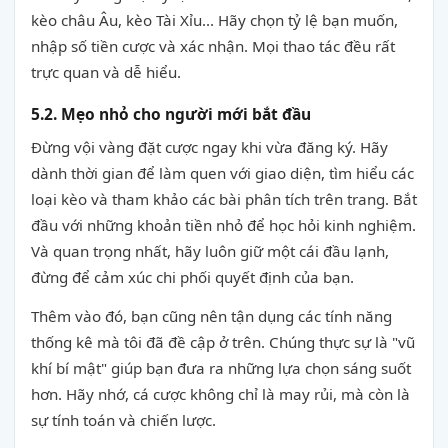
kèo châu Âu, kèo Tài Xỉu... Hãy chọn tỷ lệ bạn muốn,
nhập số tiền cược và xác nhận. Mọi thao tác đều rất
trực quan và dễ hiểu.
5.2. Mẹo nhỏ cho người mới bắt đầu
Đừng vội vàng đặt cược ngay khi vừa đăng ký. Hãy
dành thời gian để làm quen với giao diện, tìm hiểu các
loại kèo và tham khảo các bài phân tích trên trang. Bắt
đầu với những khoản tiền nhỏ để học hỏi kinh nghiệm.
Và quan trọng nhất, hãy luôn giữ một cái đầu lạnh,
đừng để cảm xúc chi phối quyết định của bạn.
Thêm vào đó, bạn cũng nên tận dụng các tính năng
thống kê mà tôi đã đề cập ở trên. Chúng thực sự là "vũ
khí bí mật" giúp bạn đưa ra những lựa chọn sáng suốt
hơn. Hãy nhớ, cá cược không chỉ là may rủi, mà còn là
sự tính toán và chiến lược.