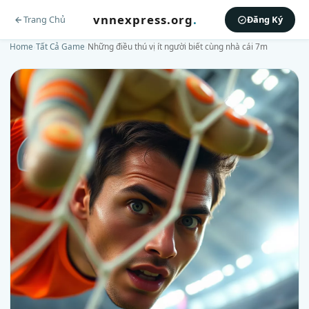
vnnexpress.org
.
Trang Chủ
Đăng Ký
Home
›
Tất Cả Game
›
Những điều thú vị ít người biết cùng nhà cái 7m