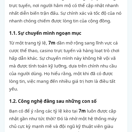
trực tuyến, nơi người hâm mộ có thể cập nhật nhanh
nhất diễn biến trận đấu. Sự chính xác và tốc độ của nó
nhanh chóng chiếm được lòng tin của cộng đồng.
1.1. Sự chuyển mình ngoạn mục
Từ một trang tỷ lệ,
7m
dần mở rộng sang lĩnh vực cá
cược thể thao, casino trực tuyến và hàng loạt trò chơi
hấp dẫn khác. Sự chuyển mình này không hề vội vã
mà được tính toán kỹ lưỡng, dựa trên chính nhu cầu
của người dùng. Họ hiểu rằng, một khi đã có được
lòng tin, việc mang đến nhiều giá trị hơn là điều tất
yếu.
1.2. Công nghệ đằng sau những con số
Bạn có để ý rằng các tỷ lệ kèo tại
7m
luôn được cập
nhật gần như tức thời? Đó là nhờ một hệ thống máy
chủ cực kỳ mạnh mẽ và đội ngũ kỹ thuật viên giàu