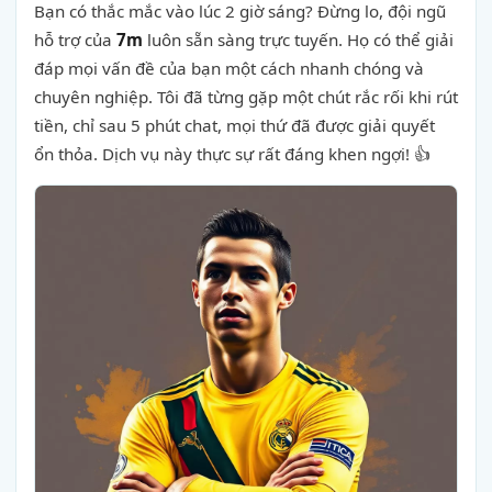
Bạn có thắc mắc vào lúc 2 giờ sáng? Đừng lo, đội ngũ
hỗ trợ của
7m
luôn sẵn sàng trực tuyến. Họ có thể giải
đáp mọi vấn đề của bạn một cách nhanh chóng và
chuyên nghiệp. Tôi đã từng gặp một chút rắc rối khi rút
tiền, chỉ sau 5 phút chat, mọi thứ đã được giải quyết
ổn thỏa. Dịch vụ này thực sự rất đáng khen ngợi! 👍