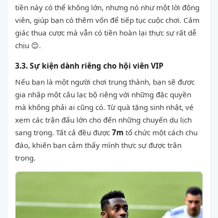
tiền này có thể không lớn, nhưng nó như một lời động
viên, giúp bạn có thêm vốn để tiếp tục cuộc chơi. Cảm
giác thua cược mà vẫn có tiền hoàn lại thực sự rất dễ
chịu 😊.
3.3. Sự kiện dành riêng cho hội viên VIP
Nếu bạn là một người chơi trung thành, bạn sẽ được
gia nhập một câu lạc bộ riêng với những đặc quyền
mà không phải ai cũng có. Từ quà tặng sinh nhật, vé
xem các trận đấu lớn cho đến những chuyến du lịch
sang trọng. Tất cả đều được
7m
tổ chức một cách chu
đáo, khiến bạn cảm thấy mình thực sự được trân
trọng.