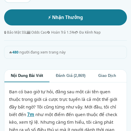
⚡ Nhận Thưởng
🔒 Bảo Mật SSL
🎰 Odds Cao
🔄 Hoàn Trả 1.5%
💳 Đa Kênh Nạp
🔥
480
người đang xem trang này
Nội Dung Bài Viết
Đánh Giá (2,869)
Giao Dịch
Bạn có bao giờ tự hỏi, đằng sau một cái tên quen
thuộc trong giới cá cược trực tuyến là cả một thế giới
đầy bất ngờ? Tôi cũng từng như vậy. Mới đầu, tôi chỉ
biết đến
7m
như một điểm đến quen thuộc để check
kèo, xem tỷ lệ. Nhưng càng tìm hiểu, tôi càng phát
hiện ra vô số điều thú vị mà ít người dành thời gian