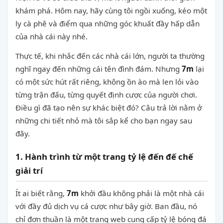
khám phá. Hôm nay, hãy cùng tôi ngồi xuống, kéo một
ly cà phê và điểm qua những góc khuất đầy hấp dẫn
của nhà cái này nhé.
Thực tế, khi nhắc đến các nhà cái lớn, người ta thường
nghĩ ngay đến những cái tên đình đám. Nhưng
7m
lại
có một sức hút rất riêng, không ồn ào mà len lỏi vào
từng trận đấu, từng quyết định cược của người chơi.
Điều gì đã tạo nên sự khác biệt đó? Câu trả lời nằm ở
những chi tiết nhỏ mà tôi sắp kể cho bạn ngay sau
đây.
1. Hành trình từ một trang tỷ lệ đến đế chế
giải trí
Ít ai biết rằng,
7m
khởi đầu không phải là một nhà cái
với đầy đủ dịch vụ cá cược như bây giờ. Ban đầu, nó
chỉ đơn thuần là một trang web cung cấp tỷ lệ bóng đá