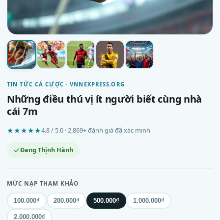
TIN TỨC CÁ CƯỢC · VNNEXPRESS.ORG
Những điều thú vị ít người biết cùng nhà
cái 7m
★★★★★
4.8 / 5.0 · 2,869+ đánh giá đã xác minh
Đang Thịnh Hành
MỨC NẠP THAM KHẢO
100.000₫
200.000₫
500.000₫
1.000.000₫
2.000.000₫