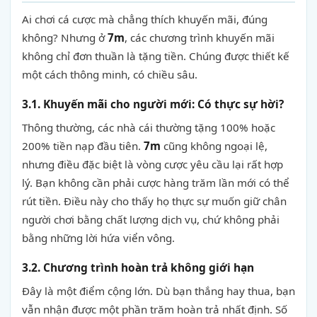
Ai chơi cá cược mà chẳng thích khuyến mãi, đúng
không? Nhưng ở
7m
, các chương trình khuyến mãi
không chỉ đơn thuần là tặng tiền. Chúng được thiết kế
một cách thông minh, có chiều sâu.
3.1. Khuyến mãi cho người mới: Có thực sự hời?
Thông thường, các nhà cái thường tặng 100% hoặc
200% tiền nạp đầu tiên.
7m
cũng không ngoại lệ,
nhưng điều đặc biệt là vòng cược yêu cầu lại rất hợp
lý. Bạn không cần phải cược hàng trăm lần mới có thể
rút tiền. Điều này cho thấy họ thực sự muốn giữ chân
người chơi bằng chất lượng dịch vụ, chứ không phải
bằng những lời hứa viển vông.
3.2. Chương trình hoàn trả không giới hạn
Đây là một điểm cộng lớn. Dù bạn thắng hay thua, bạn
vẫn nhận được một phần trăm hoàn trả nhất định. Số