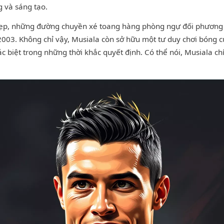
 và sáng tạo.
ẹp, những đường chuyền xé toang hàng phòng ngự đối phương 
003. Không chỉ vậy, Musiala còn sở hữu một tư duy chơi bóng cự
c biệt trong những thời khắc quyết định. Có thể nói, Musiala ch