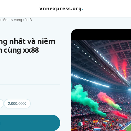
vnnexpress.org
.
 niềm hy vọng của B
áng nhất và niềm
h cùng xx88
2.000.000₫
g