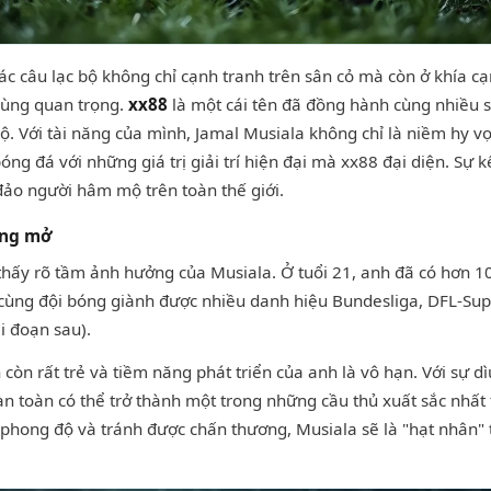
các câu lạc bộ không chỉ cạnh tranh trên sân cỏ mà còn ở khía c
cùng quan trọng.
xx88
là một cái tên đã đồng hành cùng nhiều s
ộ. Với tài năng của mình, Jamal Musiala không chỉ là niềm hy vọ
ng đá với những giá trị giải trí hiện đại mà xx88 đại diện. Sự 
đảo người hâm mộ trên toàn thế giới.
ộng mở
hấy rõ tầm ảnh hưởng của Musiala. Ở tuổi 21, anh đã có hơn 1
 cùng đội bóng giành được nhiều danh hiệu Bundesliga, DFL-Su
i đoạn sau).
òn rất trẻ và tiềm năng phát triển của anh là vô hạn. Với sự dì
n toàn có thể trở thành một trong những cầu thủ xuất sắc nhất t
phong độ và tránh được chấn thương, Musiala sẽ là "hạt nhân" 