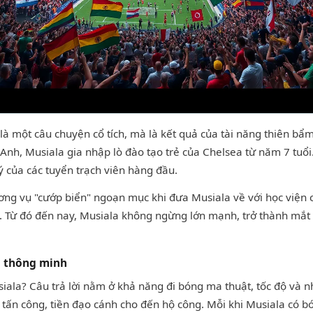
là một câu chuyện cổ tích, mà là kết quả của tài năng thiên b
 ở Anh, Musiala gia nhập lò đào tạo trẻ của Chelsea từ năm 7 tuổ
ý của các tuyển trạch viên hàng đầu.
g vụ "cướp biển" ngoạn mục khi đưa Musiala về với học viện củ
. Từ đó đến nay, Musiala không ngừng lớn mạnh, trở thành mắt 
ng thông minh
iala? Câu trả lời nằm ở khả năng đi bóng ma thuật, tốc độ và n
 vệ tấn công, tiền đạo cánh cho đến hộ công. Mỗi khi Musiala có 