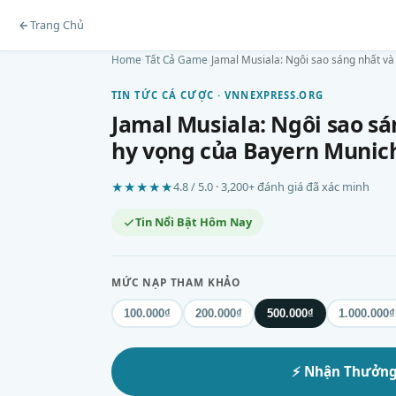
Trang Chủ
Home
›
Tất Cả Game
›
Jamal Musiala: Ngôi sao sáng nhất và
TIN TỨC CÁ CƯỢC · VNNEXPRESS.ORG
Jamal Musiala: Ngôi sao s
hy vọng của Bayern Munic
★★★★★
4.8 / 5.0 · 3,200+ đánh giá đã xác minh
Tin Nổi Bật Hôm Nay
MỨC NẠP THAM KHẢO
100.000₫
200.000₫
500.000₫
1.000.000₫
⚡ Nhận Thưởn