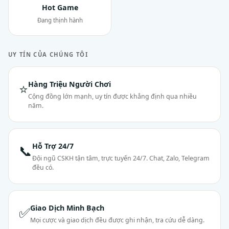
Hot Game
Đang thịnh hành
UY TÍN CỦA CHÚNG TÔI
Hàng Triệu Người Chơi
⭐
Cộng đồng lớn mạnh, uy tín được khẳng định qua nhiều
năm.
Hỗ Trợ 24/7
📞
Đội ngũ CSKH tận tâm, trực tuyến 24/7. Chat, Zalo, Telegram
đều có.
Giao Dịch Minh Bạch
✅
Mọi cược và giao dịch đều được ghi nhận, tra cứu dễ dàng.