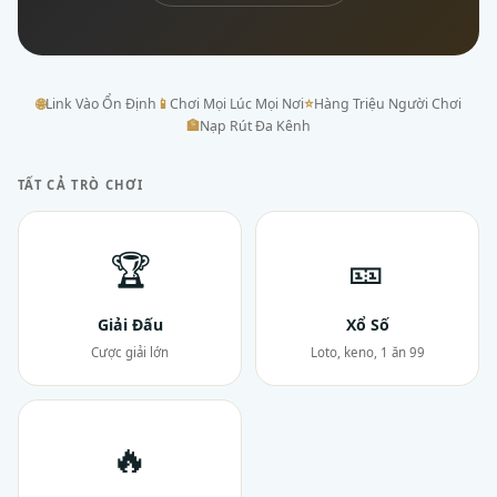
🌐
Link Vào Ổn Định
📱
Chơi Mọi Lúc Mọi Nơi
⭐
Hàng Triệu Người Chơi
🏦
Nạp Rút Đa Kênh
TẤT CẢ TRÒ CHƠI
🏆
🎫
Giải Đấu
Xổ Số
Cược giải lớn
Loto, keno, 1 ăn 99
🔥