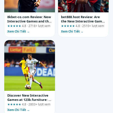
8kbet-co.com Review: New
bet888.host Review: Are
Interactive Games and the
the New Interactive Games
Players Who Will—and
Worth Your Attention?
★★★★★
4.8 · 2718+ lượt xem
★★★★★
4.8 · 2510+ lượt xem
Won't—Enjoy Them
Xem Chi Tiết →
Xem Chi Tiết →
Discover New Interactive
Games at 123b.furniture: A
Practical Review Before
★★★★★
4.8 · 2803+ lượt xem
You Play
Xem Chi Tiết →