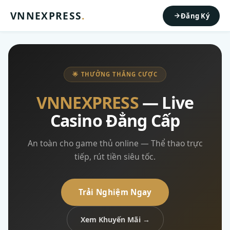
VNNEXPRESS
.
Đăng Ký
🌟 THƯỞNG THẮNG CƯỢC
VNNEXPRESS
— Live
Casino Đẳng Cấp
An toàn cho game thủ online — Thể thao trực
tiếp, rút tiền siêu tốc.
Trải Nghiệm Ngay
Xem Khuyến Mãi →