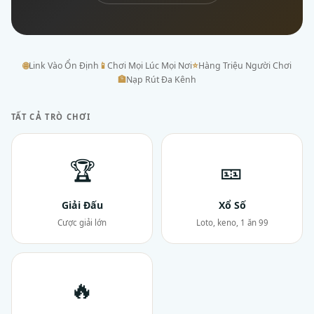
🌐
Link Vào Ổn Định
📱
Chơi Mọi Lúc Mọi Nơi
⭐
Hàng Triệu Người Chơi
🏦
Nạp Rút Đa Kênh
TẤT CẢ TRÒ CHƠI
🏆
🎫
Giải Đấu
Xổ Số
Cược giải lớn
Loto, keno, 1 ăn 99
🔥