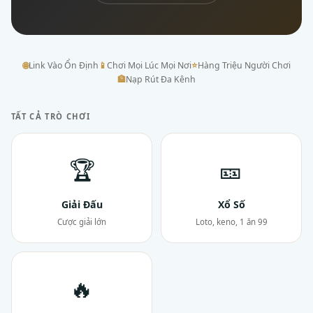
🌐
Link Vào Ổn Định
📱
Chơi Mọi Lúc Mọi Nơi
⭐
Hàng Triệu Người Chơi
🏦
Nạp Rút Đa Kênh
TẤT CẢ TRÒ CHƠI
🏆
🎫
Giải Đấu
Xổ Số
Cược giải lớn
Loto, keno, 1 ăn 99
🔥