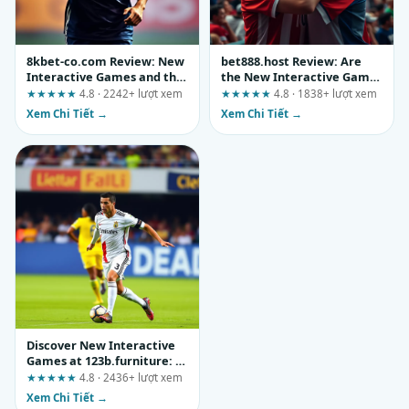
8kbet-co.com Review: New
bet888.host Review: Are
Interactive Games and the
the New Interactive Games
Players Who Will—and
Worth Your Attention?
★★★★★
4.8 · 2242+ lượt xem
★★★★★
4.8 · 1838+ lượt xem
Won't—Enjoy Them
Xem Chi Tiết →
Xem Chi Tiết →
Discover New Interactive
Games at 123b.furniture: A
Practical Review Before
★★★★★
4.8 · 2436+ lượt xem
You Play
Xem Chi Tiết →