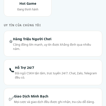
Hot Game
Đang thịnh hành
UY TÍN CỦA CHÚNG TÔI
Hàng Triệu Người Chơi
⭐
Cộng đồng lớn mạnh, uy tín được khẳng định qua nhiều
năm.
Hỗ Trợ 24/7
📞
Đội ngũ CSKH tận tâm, trực tuyến 24/7. Chat, Zalo, Telegram
đều có.
Giao Dịch Minh Bạch
✅
Mọi cược và giao dịch đều được ghi nhận, tra cứu dễ dàng.