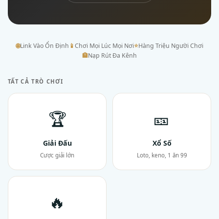
🌐
Link Vào Ổn Định
📱
Chơi Mọi Lúc Mọi Nơi
⭐
Hàng Triệu Người Chơi
🏦
Nạp Rút Đa Kênh
TẤT CẢ TRÒ CHƠI
🏆
🎫
Giải Đấu
Xổ Số
Cược giải lớn
Loto, keno, 1 ăn 99
🔥