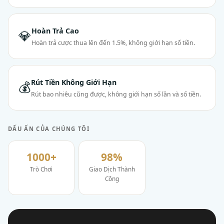
Hoàn Trả Cao
💎
Hoàn trả cược thua lên đến 1.5%, không giới hạn số tiền.
Rút Tiền Không Giới Hạn
💰
Rút bao nhiêu cũng được, không giới hạn số lần và số tiền.
DẤU ẤN CỦA CHÚNG TÔI
1000+
98%
Trò Chơi
Giao Dịch Thành
Công