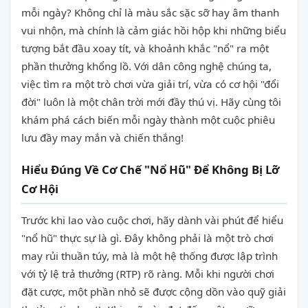
mỗi ngày? Không chỉ là màu sắc sặc sỡ hay âm thanh
vui nhộn, mà chính là cảm giác hồi hộp khi những biểu
tượng bắt đầu xoay tít, và khoảnh khắc "nổ" ra một
phần thưởng khổng lồ. Với dân công nghệ chúng ta,
việc tìm ra một trò chơi vừa giải trí, vừa có cơ hội "đổi
đời" luôn là một chân trời mới đầy thú vị. Hãy cùng tôi
khám phá cách biến mỗi ngày thành một cuộc phiêu
lưu đầy may mắn và chiến thắng!
Hiểu Đúng Về Cơ Chế "Nổ Hũ" Để Không Bị Lỡ
Cơ Hội
Trước khi lao vào cuộc chơi, hãy dành vài phút để hiểu
"nổ hũ" thực sự là gì. Đây không phải là một trò chơi
may rủi thuần túy, mà là một hệ thống được lập trình
với tỷ lệ trả thưởng (RTP) rõ ràng. Mỗi khi người chơi
đặt cược, một phần nhỏ sẽ được cộng dồn vào quỹ giải