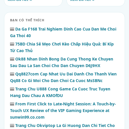
BẠN CÓ THỂ THÍCH
🎰
Da Ga F168 Trai Nghiem Dinh Cao Cua Dan Me Choi
Ga Thoi 40
🎰
75BD Chia Sẻ Mẹo Chơi Kèo Chấp Hiệu Quả: Bí Kíp
Từ Cao Thủ
🎰
Ok88 Nhan Dinh Bong Da Cung Thong Ke Chuyen
Sau Dau La San Choi Cho Dan Chuyen D6J9HX
🎰
Qq8827com Cap Nhat Uu Dai Danh Cho Thanh Vien
Qq88 Co Gi Moi Cho Dan Choi Ca Cuoc MsSBNc
🎰
Trang Chu U888 Cong Game Ca Cuoc Truc Tuyen
Hang Dau Chau A KMOfDU
🎰
From First Click to Late-Night Session: A Touch-by-
Touch UX Review of the VIP Gaming Experience at
sunwin99.co.com
🎰
Trang Chu Okviptop La Gi Huong Dan Chi Tiet Cho