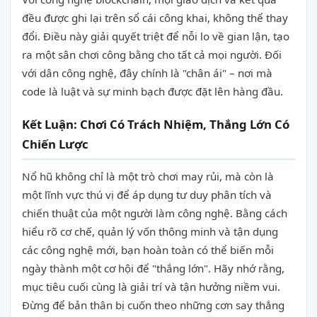
đều được ghi lại trên sổ cái công khai, không thể thay
đổi. Điều này giải quyết triệt để nỗi lo về gian lận, tạo
ra một sân chơi công bằng cho tất cả mọi người. Đối
với dân công nghệ, đây chính là "chân ái" – nơi mà
code là luật và sự minh bạch được đặt lên hàng đầu.
Kết Luận: Chơi Có Trách Nhiệm, Thắng Lớn Có
Chiến Lược
Nổ hũ không chỉ là một trò chơi may rủi, mà còn là
một lĩnh vực thú vị để áp dụng tư duy phân tích và
chiến thuật của một người làm công nghệ. Bằng cách
hiểu rõ cơ chế, quản lý vốn thông minh và tận dụng
các công nghệ mới, bạn hoàn toàn có thể biến mỗi
ngày thành một cơ hội để "thắng lớn". Hãy nhớ rằng,
mục tiêu cuối cùng là giải trí và tận hưởng niềm vui.
Đừng để bản thân bị cuốn theo những cơn say thắng