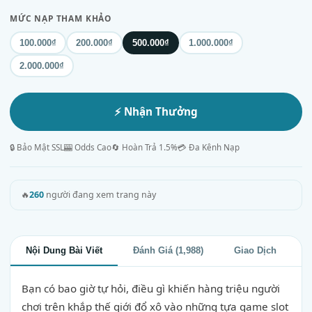
MỨC NẠP THAM KHẢO
100.000₫
200.000₫
500.000₫
1.000.000₫
2.000.000₫
⚡ Nhận Thưởng
🔒 Bảo Mật SSL
🎰 Odds Cao
🔄 Hoàn Trả 1.5%
💳 Đa Kênh Nạp
🔥
260
người đang xem trang này
Nội Dung Bài Viết
Đánh Giá (1,988)
Giao Dịch
Bạn có bao giờ tự hỏi, điều gì khiến hàng triệu người
chơi trên khắp thế giới đổ xô vào những tựa game slot