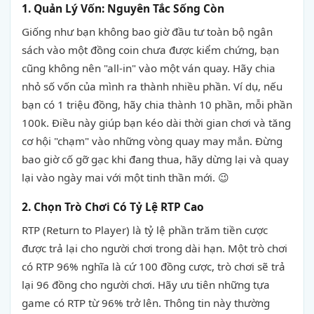
1. Quản Lý Vốn: Nguyên Tắc Sống Còn
Giống như bạn không bao giờ đầu tư toàn bộ ngân
sách vào một đồng coin chưa được kiểm chứng, bạn
cũng không nên "all-in" vào một ván quay. Hãy chia
nhỏ số vốn của mình ra thành nhiều phần. Ví dụ, nếu
bạn có 1 triệu đồng, hãy chia thành 10 phần, mỗi phần
100k. Điều này giúp bạn kéo dài thời gian chơi và tăng
cơ hội "chạm" vào những vòng quay may mắn. Đừng
bao giờ cố gỡ gạc khi đang thua, hãy dừng lại và quay
lại vào ngày mai với một tinh thần mới. 😉
2. Chọn Trò Chơi Có Tỷ Lệ RTP Cao
RTP (Return to Player) là tỷ lệ phần trăm tiền cược
được trả lại cho người chơi trong dài hạn. Một trò chơi
có RTP 96% nghĩa là cứ 100 đồng cược, trò chơi sẽ trả
lại 96 đồng cho người chơi. Hãy ưu tiên những tựa
game có RTP từ 96% trở lên. Thông tin này thường