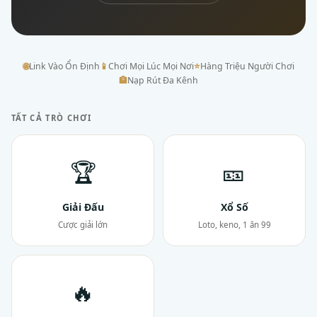
🌐
Link Vào Ổn Định
📱
Chơi Mọi Lúc Mọi Nơi
⭐
Hàng Triệu Người Chơi
🏦
Nạp Rút Đa Kênh
TẤT CẢ TRÒ CHƠI
🏆
🎫
Giải Đấu
Xổ Số
Cược giải lớn
Loto, keno, 1 ăn 99
🔥