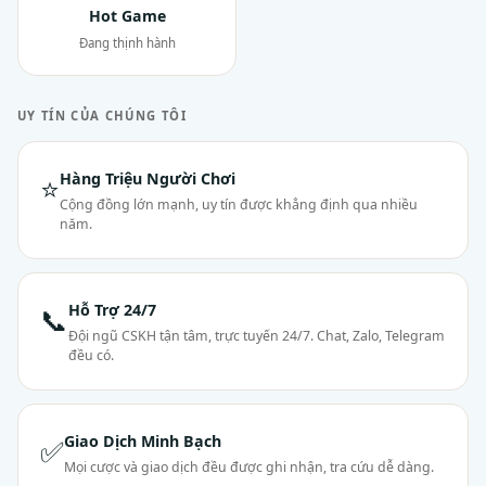
Hot Game
Đang thịnh hành
UY TÍN CỦA CHÚNG TÔI
Hàng Triệu Người Chơi
⭐
Cộng đồng lớn mạnh, uy tín được khẳng định qua nhiều
năm.
Hỗ Trợ 24/7
📞
Đội ngũ CSKH tận tâm, trực tuyến 24/7. Chat, Zalo, Telegram
đều có.
Giao Dịch Minh Bạch
✅
Mọi cược và giao dịch đều được ghi nhận, tra cứu dễ dàng.