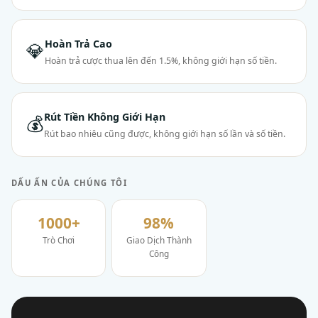
Hoàn Trả Cao
💎
Hoàn trả cược thua lên đến 1.5%, không giới hạn số tiền.
Rút Tiền Không Giới Hạn
💰
Rút bao nhiêu cũng được, không giới hạn số lần và số tiền.
DẤU ẤN CỦA CHÚNG TÔI
1000+
98%
Trò Chơi
Giao Dịch Thành
Công