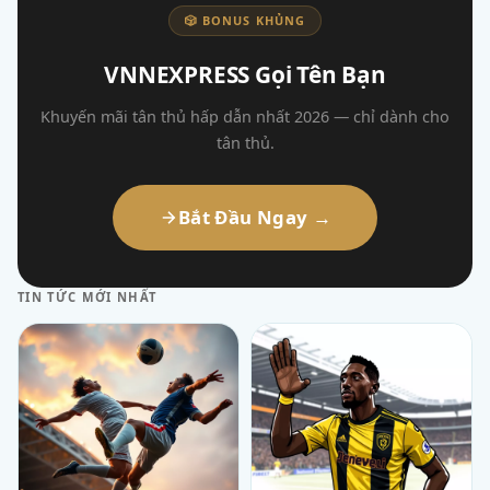
🎲 BONUS KHỦNG
VNNEXPRESS Gọi Tên Bạn
Khuyến mãi tân thủ hấp dẫn nhất 2026 — chỉ dành cho
tân thủ.
Bắt Đầu Ngay →
TIN TỨC MỚI NHẤT