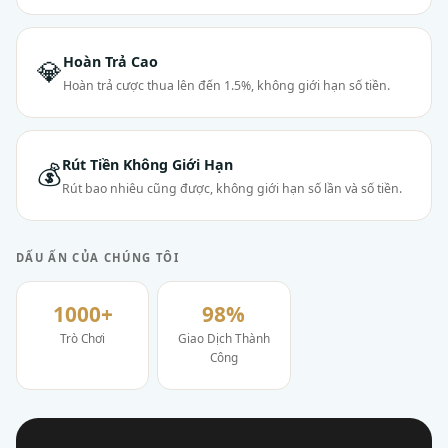
Hoàn Trả Cao
💎
Hoàn trả cược thua lên đến 1.5%, không giới hạn số tiền.
Rút Tiền Không Giới Hạn
💰
Rút bao nhiêu cũng được, không giới hạn số lần và số tiền.
DẤU ẤN CỦA CHÚNG TÔI
1000+
98%
Trò Chơi
Giao Dịch Thành
Công