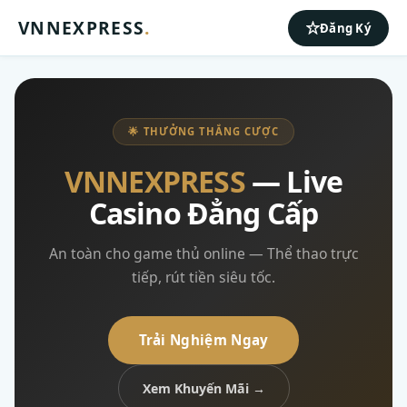
VNNEXPRESS
.
Đăng Ký
🌟 THƯỞNG THẮNG CƯỢC
VNNEXPRESS
— Live
Casino Đẳng Cấp
An toàn cho game thủ online — Thể thao trực
tiếp, rút tiền siêu tốc.
Trải Nghiệm Ngay
Xem Khuyến Mãi →