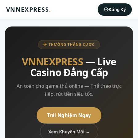
VNNEXPRESS
.
Đăng Ký
🌟 THƯỞNG THẮNG CƯỢC
VNNEXPRESS
— Live
Casino Đẳng Cấp
An toàn cho game thủ online — Thể thao trực
tiếp, rút tiền siêu tốc.
Trải Nghiệm Ngay
Xem Khuyến Mãi →