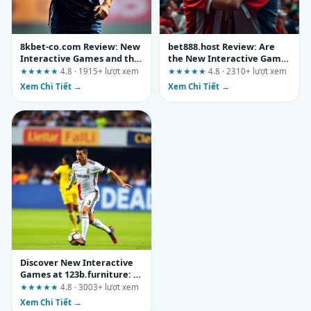
8kbet-co.com Review: New
bet888.host Review: Are
Interactive Games and the
the New Interactive Games
Players Who Will—and
Worth Your Attention?
★★★★★
4.8 · 1915+ lượt xem
★★★★★
4.8 · 2310+ lượt xem
Won't—Enjoy Them
Xem Chi Tiết →
Xem Chi Tiết →
Discover New Interactive
Games at 123b.furniture: A
Practical Review Before
★★★★★
4.8 · 3003+ lượt xem
You Play
Xem Chi Tiết →