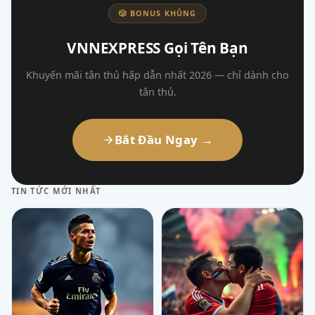
🎲 BONUS KHỦNG
VNNEXPRESS Gọi Tên Bạn
Khuyến mãi tân thủ hấp dẫn nhất 2026 — chỉ dành cho
tân thủ.
Bắt Đầu Ngay →
TIN TỨC MỚI NHẤT