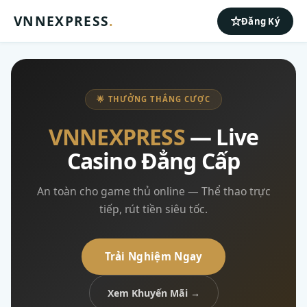
VNNEXPRESS
.
Đăng Ký
🌟 THƯỞNG THẮNG CƯỢC
VNNEXPRESS
— Live
Casino Đẳng Cấp
An toàn cho game thủ online — Thể thao trực
tiếp, rút tiền siêu tốc.
Trải Nghiệm Ngay
Xem Khuyến Mãi →