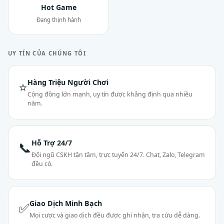
Hot Game
Đang thịnh hành
UY TÍN CỦA CHÚNG TÔI
Hàng Triệu Người Chơi
⭐
Cộng đồng lớn mạnh, uy tín được khẳng định qua nhiều
năm.
Hỗ Trợ 24/7
📞
Đội ngũ CSKH tận tâm, trực tuyến 24/7. Chat, Zalo, Telegram
đều có.
Giao Dịch Minh Bạch
✅
Mọi cược và giao dịch đều được ghi nhận, tra cứu dễ dàng.