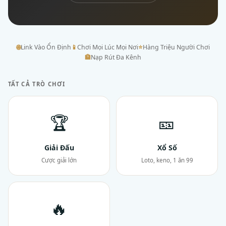
🌐
Link Vào Ổn Định
📱
Chơi Mọi Lúc Mọi Nơi
⭐
Hàng Triệu Người Chơi
🏦
Nạp Rút Đa Kênh
TẤT CẢ TRÒ CHƠI
🏆
🎫
Giải Đấu
Xổ Số
Cược giải lớn
Loto, keno, 1 ăn 99
🔥