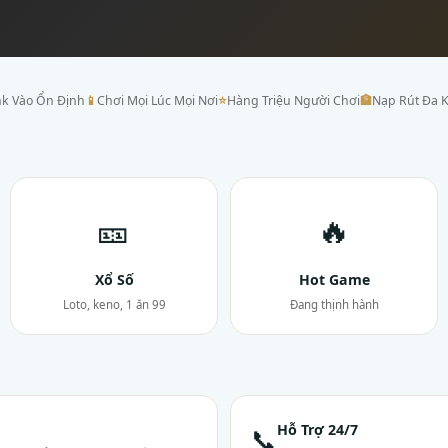
nk Vào Ổn Định
📱
Chơi Mọi Lúc Mọi Nơi
⭐
Hàng Triệu Người Chơi
🏦
Nạp Rút Đa 
🎫
🔥
Xổ Số
Hot Game
Loto, keno, 1 ăn 99
Đang thịnh hành
Hỗ Trợ 24/7
📞