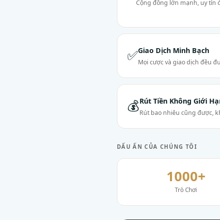
Cộng đồng lớn mạnh, uy tín
Giao Dịch Minh Bạch
✅
Mọi cược và giao dịch đều đ
Rút Tiền Không Giới Hạ
💰
Rút bao nhiêu cũng được, kh
DẤU ẤN CỦA CHÚNG TÔI
1000+
Trò Chơi