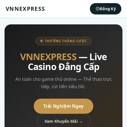
VNNEXPRESS
.
Đăng Ký
🌟 THƯỞNG THẮNG CƯỢC
VNNEXPRESS
— Live
Casino Đẳng Cấp
An toàn cho game thủ online — Thể thao trực
tiếp, rút tiền siêu tốc.
Trải Nghiệm Ngay
Xem Khuyến Mãi →