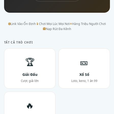
🌐
Link Vào Ổn Định
📱
Chơi Mọi Lúc Mọi Nơi
⭐
Hàng Triệu Người Chơi
🏦
Nạp Rút Đa Kênh
TẤT CẢ TRÒ CHƠI
🏆
🎫
Giải Đấu
Xổ Số
Cược giải lớn
Loto, keno, 1 ăn 99
🔥