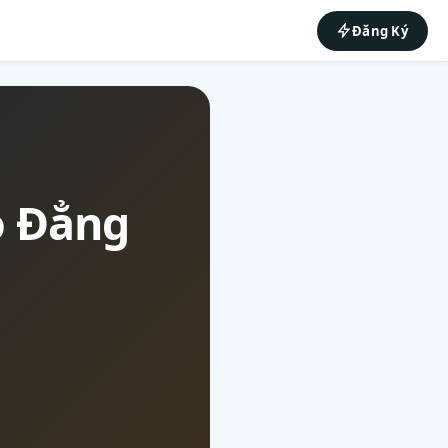
Đăng Ký
o Đẳng