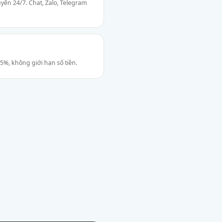
yến 24/7. Chat, Zalo, Telegram
5%, không giới hạn số tiền.