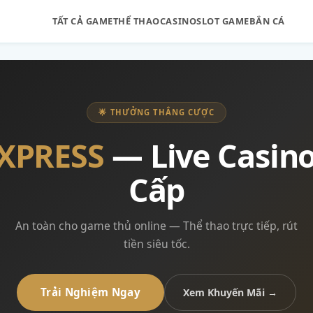
TẤT CẢ GAME
THỂ THAO
CASINO
SLOT GAME
BẮN CÁ
🌟 THƯỞNG THẮNG CƯỢC
XPRESS
— Live Casin
Cấp
An toàn cho game thủ online — Thể thao trực tiếp, rút
tiền siêu tốc.
Trải Nghiệm Ngay
Xem Khuyến Mãi →