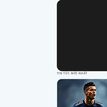
TIN TỨC MỚI NHẤT