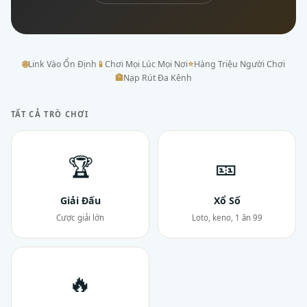
🌐
Link Vào Ổn Định
📱
Chơi Mọi Lúc Mọi Nơi
⭐
Hàng Triệu Người Chơi
🏦
Nạp Rút Đa Kênh
TẤT CẢ TRÒ CHƠI
🏆
🎫
Giải Đấu
Xổ Số
Cược giải lớn
Loto, keno, 1 ăn 99
🔥