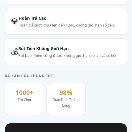
Hoàn Trả Cao
💎
Hoàn trả cược thua lên đến 1.5%, không giới hạn số tiền.
Rút Tiền Không Giới Hạn
💰
Rút bao nhiêu cũng được, không giới hạn số lần và số tiền.
DẤU ẤN CỦA CHÚNG TÔI
1000+
98%
Trò Chơi
Giao Dịch Thành
Công