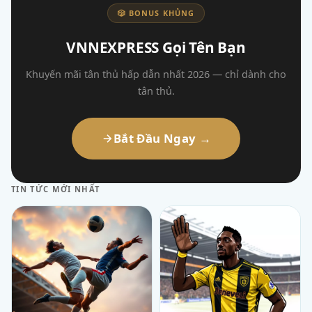
🎲 BONUS KHỦNG
VNNEXPRESS Gọi Tên Bạn
Khuyến mãi tân thủ hấp dẫn nhất 2026 — chỉ dành cho
tân thủ.
Bắt Đầu Ngay →
TIN TỨC MỚI NHẤT