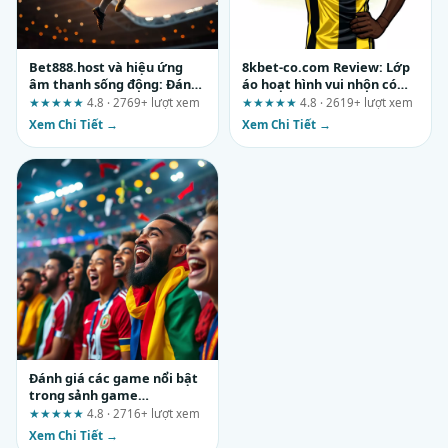
Bet888.host và hiệu ứng
8kbet-co.com Review: Lớp
âm thanh sống động: Đáng
áo hoạt hình vui nhộn có
thử nhưng không dành cho
che đi được những vấn đề
★★★★★
4.8 · 2769+ lượt xem
★★★★★
4.8 · 2619+ lượt xem
tất cả
trải nghiệm thật?
Xem Chi Tiết →
Xem Chi Tiết →
Đánh giá các game nổi bật
trong sảnh game
o8a.co.com: Độ khó, nhịp
★★★★★
4.8 · 2716+ lượt xem
chơi và quản lý vốn thực
Xem Chi Tiết →
chiến