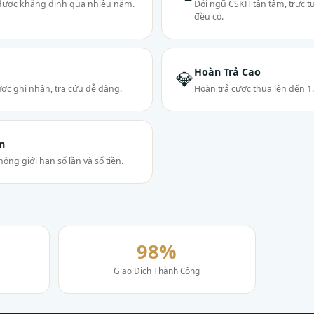
 được khẳng định qua nhiều năm.
Đội ngũ CSKH tận tâm, trực tu
đều có.
Hoàn Trả Cao
💎
ược ghi nhận, tra cứu dễ dàng.
Hoàn trả cược thua lên đến 1.
n
ông giới hạn số lần và số tiền.
98%
Giao Dịch Thành Công