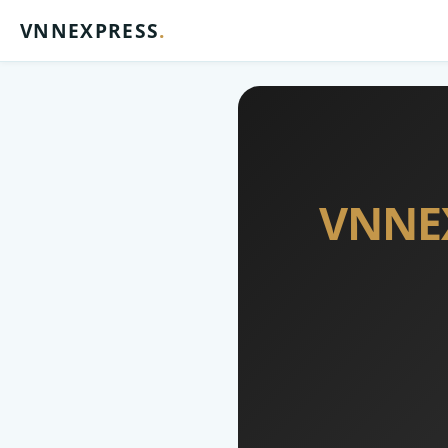
VNNEXPRESS
.
VNNE