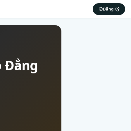
Đăng Ký
o Đẳng