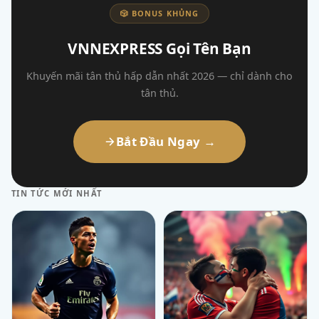
🎲 BONUS KHỦNG
VNNEXPRESS Gọi Tên Bạn
Khuyến mãi tân thủ hấp dẫn nhất 2026 — chỉ dành cho
tân thủ.
Bắt Đầu Ngay →
TIN TỨC MỚI NHẤT