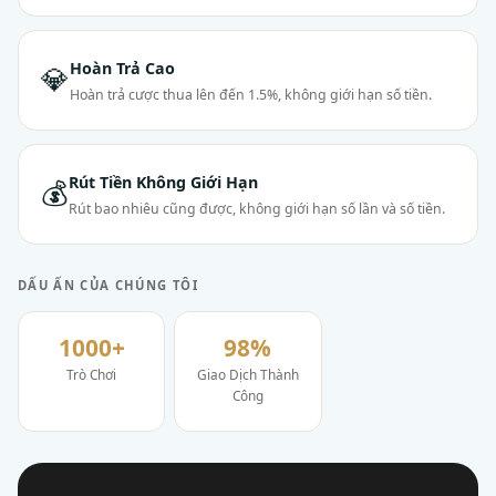
Hoàn Trả Cao
💎
Hoàn trả cược thua lên đến 1.5%, không giới hạn số tiền.
Rút Tiền Không Giới Hạn
💰
Rút bao nhiêu cũng được, không giới hạn số lần và số tiền.
DẤU ẤN CỦA CHÚNG TÔI
1000+
98%
Trò Chơi
Giao Dịch Thành
Công