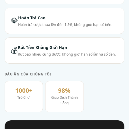
Hoàn Trả Cao
💎
Hoàn trả cược thua lên đến 1.5%, không giới hạn số tiền.
Rút Tiền Không Giới Hạn
💰
Rút bao nhiêu cũng được, không giới hạn số lần và số tiền.
DẤU ẤN CỦA CHÚNG TÔI
1000+
98%
Trò Chơi
Giao Dịch Thành
Công