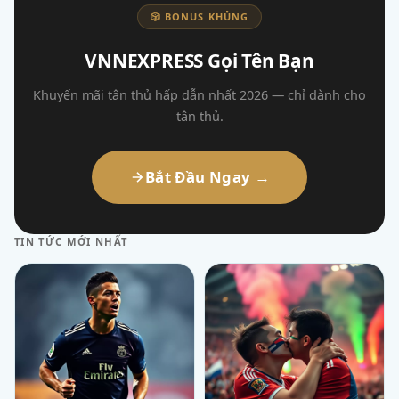
🎲 BONUS KHỦNG
VNNEXPRESS Gọi Tên Bạn
Khuyến mãi tân thủ hấp dẫn nhất 2026 — chỉ dành cho
tân thủ.
Bắt Đầu Ngay →
TIN TỨC MỚI NHẤT