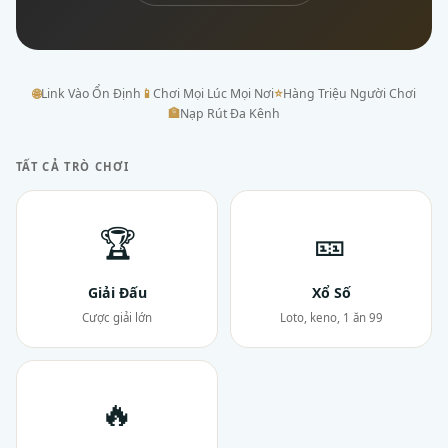
🌐
Link Vào Ổn Định
📱
Chơi Mọi Lúc Mọi Nơi
⭐
Hàng Triệu Người Chơi
🏦
Nạp Rút Đa Kênh
TẤT CẢ TRÒ CHƠI
🏆
🎫
Giải Đấu
Xổ Số
Cược giải lớn
Loto, keno, 1 ăn 99
🔥