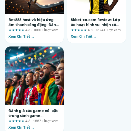
Bet888.host và hiệu ứng
8kbet-co.com Review: Lớp
âm thanh sống động: Đáng
áo hoạt hình vui nhộn có
thử nhưng không dành cho
che đi được những vấn đề
★★★★★
4.8 · 3060+ lượt xem
★★★★★
4.8 · 2624+ lượt xem
tất cả
trải nghiệm thật?
Xem Chi Tiết →
Xem Chi Tiết →
Đánh giá các game nổi bật
trong sảnh game
o8a.co.com: Độ khó, nhịp
★★★★★
4.8 · 1882+ lượt xem
chơi và quản lý vốn thực
Xem Chi Tiết →
chiến