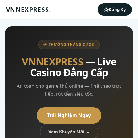
VNNEXPRESS
.
Đăng Ký
🌟 THƯỞNG THẮNG CƯỢC
VNNEXPRESS
— Live
Casino Đẳng Cấp
An toàn cho game thủ online — Thể thao trực
tiếp, rút tiền siêu tốc.
Trải Nghiệm Ngay
Xem Khuyến Mãi →