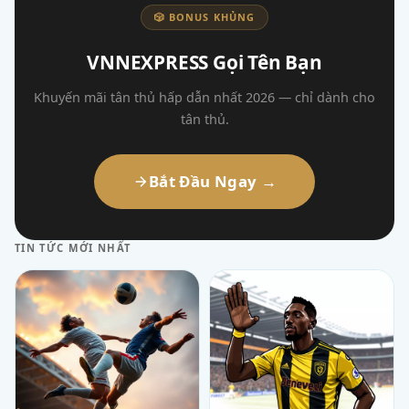
🎲 BONUS KHỦNG
VNNEXPRESS Gọi Tên Bạn
Khuyến mãi tân thủ hấp dẫn nhất 2026 — chỉ dành cho
tân thủ.
Bắt Đầu Ngay →
TIN TỨC MỚI NHẤT