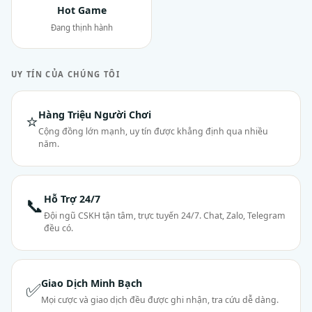
Hot Game
Đang thịnh hành
UY TÍN CỦA CHÚNG TÔI
Hàng Triệu Người Chơi
⭐
Cộng đồng lớn mạnh, uy tín được khẳng định qua nhiều
năm.
Hỗ Trợ 24/7
📞
Đội ngũ CSKH tận tâm, trực tuyến 24/7. Chat, Zalo, Telegram
đều có.
Giao Dịch Minh Bạch
✅
Mọi cược và giao dịch đều được ghi nhận, tra cứu dễ dàng.