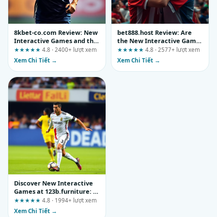
8kbet-co.com Review: New
bet888.host Review: Are
Interactive Games and the
the New Interactive Games
Players Who Will—and
Worth Your Attention?
★★★★★
4.8 · 2400+ lượt xem
★★★★★
4.8 · 2577+ lượt xem
Won't—Enjoy Them
Xem Chi Tiết →
Xem Chi Tiết →
Discover New Interactive
Games at 123b.furniture: A
Practical Review Before
★★★★★
4.8 · 1994+ lượt xem
You Play
Xem Chi Tiết →