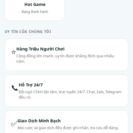
Hot Game
Đang thịnh hành
UY TÍN CỦA CHÚNG TÔI
Hàng Triệu Người Chơi
⭐
Cộng đồng lớn mạnh, uy tín được khẳng định qua nhiều
năm.
Hỗ Trợ 24/7
📞
Đội ngũ CSKH tận tâm, trực tuyến 24/7. Chat, Zalo, Telegram
đều có.
Giao Dịch Minh Bạch
✅
Mọi cược và giao dịch đều được ghi nhận, tra cứu dễ dàng.