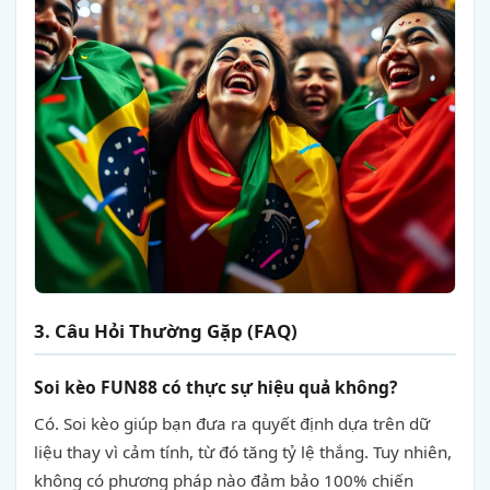
3. Câu Hỏi Thường Gặp (FAQ)
Soi kèo FUN88 có thực sự hiệu quả không?
Có. Soi kèo giúp bạn đưa ra quyết định dựa trên dữ
liệu thay vì cảm tính, từ đó tăng tỷ lệ thắng. Tuy nhiên,
không có phương pháp nào đảm bảo 100% chiến