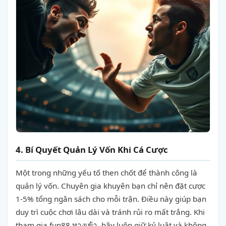
4. Bí Quyết Quản Lý Vốn Khi Cá Cược
Một trong những yếu tố then chốt để thành công là
quản lý vốn. Chuyên gia khuyên bạn chỉ nên đặt cược
1-5% tổng ngân sách cho mỗi trận. Điều này giúp bạn
duy trì cuộc chơi lâu dài và tránh rủi ro mất trắng. Khi
tham gia fun88 ทางเข้า, hãy luôn giữ kỷ luật và không