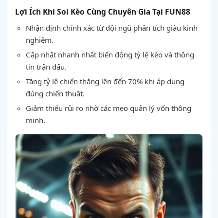
Lợi Ích Khi Soi Kèo Cùng Chuyên Gia Tại FUN88
Nhận định chính xác từ đội ngũ phân tích giàu kinh
nghiệm.
Cập nhật nhanh nhất biến động tỷ lệ kèo và thông
tin trận đấu.
Tăng tỷ lệ chiến thắng lên đến 70% khi áp dụng
đúng chiến thuật.
Giảm thiểu rủi ro nhờ các mẹo quản lý vốn thông
minh.