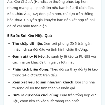
Âu. Kèo Châu Á (Handicap) thường phức tạp hơn
nhưng mang lại lợi thế lớn nếu bạn hiểu rõ cách đọc.
Kèo Châu Âu (1X2) đơn giản hơn, chỉ dựa trên thắng-
hòa-thua. Chuyên gia khuyên bạn nên kết hợp cả hai
để có cái nhìn toàn diện.
5 Bước Soi Kèo Hiệu Quả
Thu thập dữ liệu:
Xem xét phong độ 5 trận gần
nhất, lịch sử đối đầu và tình hình chấn thương.
Đánh giá tỷ lệ kèo:
So sánh tỷ lệ kèo từ FUN88 với
các nhà cái khác để tìm giá trị tốt nhất.
Phân tích biến động:
Theo dõi sự thay đổi tỷ lệ kèo
trong 24 giờ trước trận đấu.
Xem xét yếu tố sân nhà/sân khách:
Đội chủ nhà
thường có lợi thế tinh thần và khán giả.
Đưa ra dự đoán cuối cùng:
Dựa trên tổng hợp dữ
liệu, chọn kèo có xác suất thắng cao nhất.