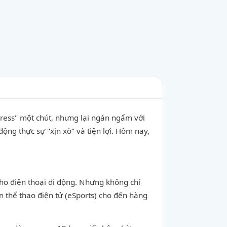
stress" một chút, nhưng lại ngán ngẩm với
ng thực sự "xịn xò" và tiện lợi. Hôm nay,
 cho điện thoại di động. Nhưng không chỉ
ôn thể thao điện tử (eSports) cho đến hàng