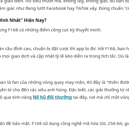
là giao diện. Nó siêu mượt mà, không lag, không giật, dù bạn 
cảm giác như đang lướt Facebook hay TikTok vậy. Đúng chuẩn "cô
Đỉnh Nhất" Hiện Nay?
ưng F168 có những điểm cộng cực kỳ thuyết minh:
ận cầu đỉnh cao, chuẩn bị đặt cược thì app bị đơ. Với F168, bạ
i giao dịch và cập nhật tỷ lệ kèo diễn ra trong tích tắc. Dù l
bạn là fan của những vòng quay may mắn, thì đây là "thiên đườ
yền bí cho đến các siêu anh hùng. Đặc biệt, các giải thưởng từ 
bỏ qua tính năng
Nổ hũ đổi thưởng
tại đây, nơi mà chỉ một vò
vấn đề bảo mật. F168 sử dụng công nghệ mã hóa SSL 256-bit, gi