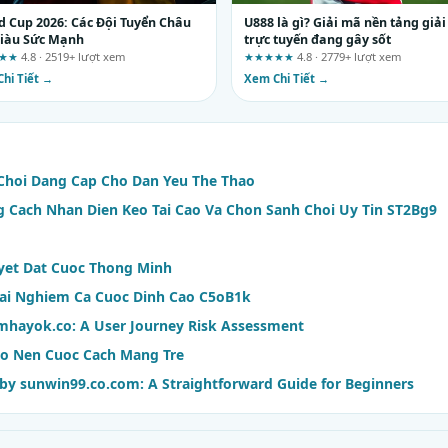
d Cup 2026: Các Đội Tuyển Châu
U888 là gì? Giải mã nền tảng giải 
Giàu Sức Mạnh
trực tuyến đang gây sốt
★★
4.8 · 2519+ lượt xem
★★★★★
4.8 · 2779+ lượt xem
hi Tiết →
Xem Chi Tiết →
 Choi Dang Cap Cho Dan Yeu The Thao
 Cach Nhan Dien Keo Tai Cao Va Chon Sanh Choi Uy Tin ST2Bg9
uyet Dat Cuoc Thong Minh
ai Nghiem Ca Cuoc Dinh Cao C5oB1k
hayok.co: A User Journey Risk Assessment
ao Nen Cuoc Cach Mang Tre
by sunwin99.co.com: A Straightforward Guide for Beginners