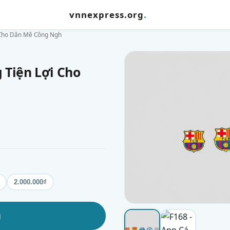
vnnexpress.org
.
i Cho Dân Mê Công Ngh
 Tiện Lợi Cho
2.000.000₫
g