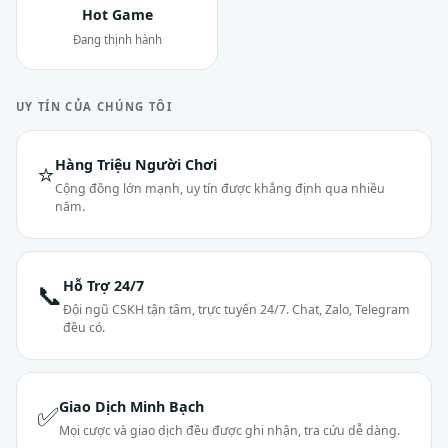
Hot Game
Đang thịnh hành
UY TÍN CỦA CHÚNG TÔI
Hàng Triệu Người Chơi
⭐
Cộng đồng lớn mạnh, uy tín được khẳng định qua nhiều
năm.
Hỗ Trợ 24/7
📞
Đội ngũ CSKH tận tâm, trực tuyến 24/7. Chat, Zalo, Telegram
đều có.
Giao Dịch Minh Bạch
✅
Mọi cược và giao dịch đều được ghi nhận, tra cứu dễ dàng.