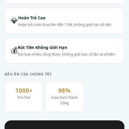
Hoàn Trả Cao
💎
Hoàn trả cược thua lên đến 1.5%, không giới hạn số tiền.
Rút Tiền Không Giới Hạn
💰
Rút bao nhiêu cũng được, không giới hạn số lần và số tiền.
DẤU ẤN CỦA CHÚNG TÔI
1000+
98%
Trò Chơi
Giao Dịch Thành
Công