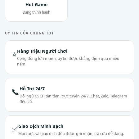
Hot Game
Đang thịnh hành
UY TÍN CỦA CHÚNG TÔI
Hàng Triệu Người Chơi
⭐
Cộng đồng lớn mạnh, uy tín được khẳng định qua nhiều
năm.
Hỗ Trợ 24/7
📞
Đội ngũ CSKH tận tâm, trực tuyến 24/7. Chat, Zalo, Telegram
đều có.
Giao Dịch Minh Bạch
✅
Mọi cược và giao dịch đều được ghi nhận, tra cứu dễ dàng.