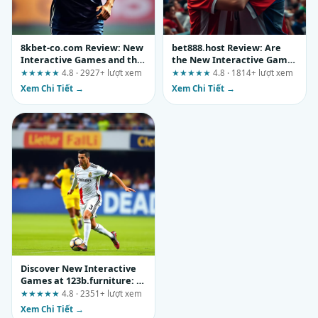
8kbet-co.com Review: New
bet888.host Review: Are
Interactive Games and the
the New Interactive Games
Players Who Will—and
Worth Your Attention?
★★★★★
4.8 · 2927+ lượt xem
★★★★★
4.8 · 1814+ lượt xem
Won't—Enjoy Them
Xem Chi Tiết →
Xem Chi Tiết →
Discover New Interactive
Games at 123b.furniture: A
Practical Review Before
★★★★★
4.8 · 2351+ lượt xem
You Play
Xem Chi Tiết →