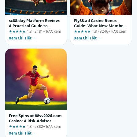
sc88.day Platform Review:
Fly88.ad Casino Bonus
A Practical Guide to
Guide: What New Members
Number Games,
Should Check Before
★★★★★
4.8 · 2481+ lượt xem
★★★★★
4.8 · 3246+ lượt xem
Verification, and Bankroll
Claiming
Xem Chi Tiết →
Xem Chi Tiết →
Control
Free Spins at 88vv2026.com
Casino: A Risk-Advisor
Review of Who Should Play
★★★★★
4.8 · 2382+ lượt xem
and Who Should Not
Xem Chi Tiết →