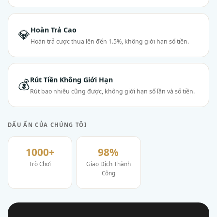
Hoàn Trả Cao
💎
Hoàn trả cược thua lên đến 1.5%, không giới hạn số tiền.
Rút Tiền Không Giới Hạn
💰
Rút bao nhiêu cũng được, không giới hạn số lần và số tiền.
DẤU ẤN CỦA CHÚNG TÔI
1000+
98%
Trò Chơi
Giao Dịch Thành
Công