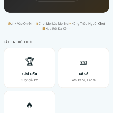
🌐
Link Vào Ổn Định
📱
Chơi Mọi Lúc Mọi Nơi
⭐
Hàng Triệu Người Chơi
🏦
Nạp Rút Đa Kênh
TẤT CẢ TRÒ CHƠI
🏆
🎫
Giải Đấu
Xổ Số
Cược giải lớn
Loto, keno, 1 ăn 99
🔥