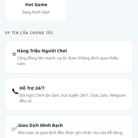
Hot Game
Đang thịnh hành
UY TÍN CỦA CHÚNG TÔI
Hàng Triệu Người Chơi
⭐
Cộng đồng lớn mạnh, uy tín được khẳng định qua nhiều
năm.
Hỗ Trợ 24/7
📞
Đội ngũ CSKH tận tâm, trực tuyến 24/7. Chat, Zalo, Telegram
đều có.
Giao Dịch Minh Bạch
✅
Mọi cược và giao dịch đều được ghi nhận, tra cứu dễ dàng.