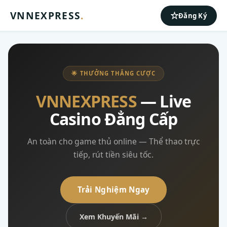
VNNEXPRESS
.
Đăng Ký
🌟 THƯỞNG THẮNG CƯỢC
VNNEXPRESS
— Live
Casino Đẳng Cấp
An toàn cho game thủ online — Thể thao trực
tiếp, rút tiền siêu tốc.
Trải Nghiệm Ngay
Xem Khuyến Mãi →