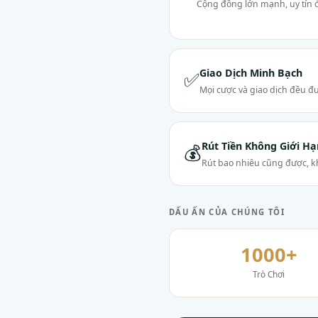
Cộng đồng lớn mạnh, uy tín
Giao Dịch Minh Bạch
✅
Mọi cược và giao dịch đều đ
Rút Tiền Không Giới Hạ
💰
Rút bao nhiêu cũng được, kh
DẤU ẤN CỦA CHÚNG TÔI
1000+
Trò Chơi