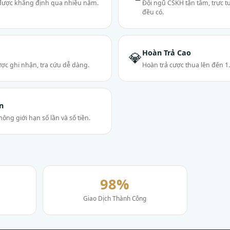
 được khẳng định qua nhiều năm.
Đội ngũ CSKH tận tâm, trực tu
đều có.
Hoàn Trả Cao
💎
ược ghi nhận, tra cứu dễ dàng.
Hoàn trả cược thua lên đến 1.
n
ông giới hạn số lần và số tiền.
98%
Giao Dịch Thành Công