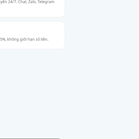
yến 24/7. Chat, Zalo, Telegram
5%, không giới hạn số tiền.