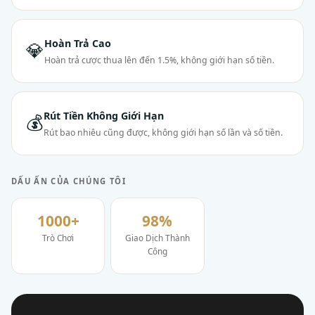
Hoàn Trả Cao
💎
Hoàn trả cược thua lên đến 1.5%, không giới hạn số tiền.
Rút Tiền Không Giới Hạn
💰
Rút bao nhiêu cũng được, không giới hạn số lần và số tiền.
DẤU ẤN CỦA CHÚNG TÔI
1000+
98%
Trò Chơi
Giao Dịch Thành
Công