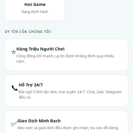
Hot Game
Đang thịnh hành
UY TÍN CỦA CHÚNG TÔI
Hàng Triệu Người Chơi
⭐
Cộng đồng lớn mạnh, uy tín được khẳng định qua nhiều
năm.
Hỗ Trợ 24/7
📞
Đội ngũ CSKH tận tâm, trực tuyến 24/7. Chat, Zalo, Telegram
đều có.
Giao Dịch Minh Bạch
✅
Mọi cược và giao dịch đều được ghi nhận, tra cứu dễ dàng.