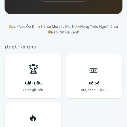
🌐
Link Vào Ổn Định
📱
Chơi Mọi Lúc Mọi Nơi
⭐
Hàng Triệu Người Chơi
🏦
Nạp Rút Đa Kênh
TẤT CẢ TRÒ CHƠI
🏆
🎫
Giải Đấu
Xổ Số
Cược giải lớn
Loto, keno, 1 ăn 99
🔥