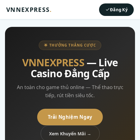
VNNEXPRESS
.
Đăng Ký
🌟 THƯỞNG THẮNG CƯỢC
VNNEXPRESS
— Live
Casino Đẳng Cấp
An toàn cho game thủ online — Thể thao trực
tiếp, rút tiền siêu tốc.
Trải Nghiệm Ngay
Xem Khuyến Mãi →